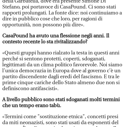
della Garbatella, dove era presente Simone Di
Stefano, poi portavoce di CasaPound. Ci sono stati
rapporti prolungati. La fonte dice: noi continuiamo a
dire in pubblico cose che loro, per ragioni di
opportunità, non possono più dire».
CasaPound ha avuto una flessione negli anni. Il
contesto recente lo sta rivitalizzando?
«Questi gruppi hanno rialzato la testa in questi anni
perché si sentono protetti, coperti, sdoganati,
legittimati da un clima politico favorevole. Noi siamo
l’unica democrazia in Europa dove al governo c’è un
partito discendente dagli eredi del fascismo. E tra le
prime cinque cariche dello Stato almeno due non si
definiscono antifascisti».
A livello pubblico sono stati sdoganati molti termini
che un tempo erano tabù.
«Termini come "sostituzione etnica", concetti presi
da miti neonazisti, sono stati usati da esponenti del