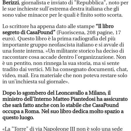
Berizzi
, giornalista e inviato di "Repubblica", noto per
le sue inchieste sull’estrema destra italiana che gli
sono valse minacce per le quali è finito sotto scorta.
Lo scrittore ha appena dato alle stampe
“Il libro
segreto di CasaPound”
(Fuoriscena, 208 pagine, 17
euro). Questo libro è la prima radiografia del più
importante gruppo neofascista italiano e si avvale di
una fonte interna. «Un militante storico ha deciso di
raccontare cosa accade dentro l’organizzazione. Non
è un pentito, non rinnega la sua storia, ma si sente
tradito dai vertici. Mi ha consegnato documenti, chat,
video, mail. Era materiale che non poteva restare solo
in un’inchiesta sul giornale».
Dopo lo sgombero del Leoncavallo a Milano, il
ministro dell’Interno Matteo Piantedosi ha assicurato
che sarà fatto anche con lo stabile che CasaPound
occupa a Roma. Nel suo libro dedica molto spazio a
questo luogo.
«La "Torre" di via Napoleone III non è solo una sede