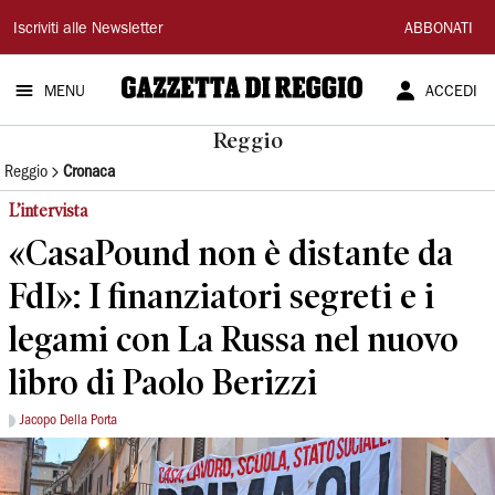
Gazzetta
Iscriviti alle Newsletter
ABBONATI
di
MENU
ACCEDI
Reggio
Reggio
Reggio
Cronaca
L’intervista
«CasaPound non è distante da
FdI»: I finanziatori segreti e i
legami con La Russa nel nuovo
libro di Paolo Berizzi
Jacopo Della Porta