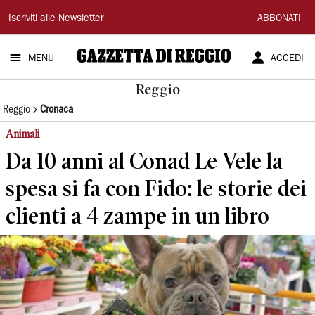
Gazzetta
Iscriviti alle Newsletter
ABBONATI
di
MENU
ACCEDI
Reggio
Reggio
Reggio
Cronaca
Animali
Da 10 anni al Conad Le Vele la
spesa si fa con Fido: le storie dei
clienti a 4 zampe in un libro