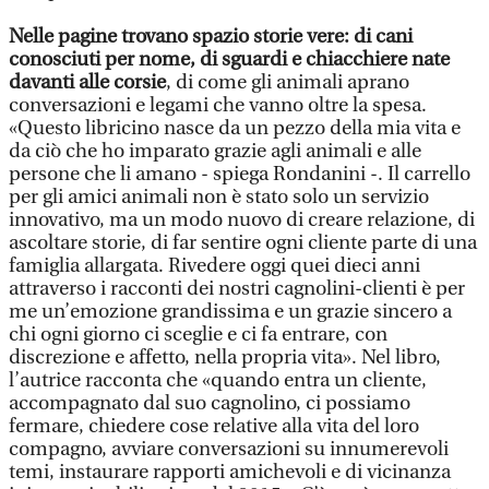
Nelle pagine trovano spazio storie vere: di cani
conosciuti per nome, di sguardi e chiacchiere nate
davanti alle corsie
, di come gli animali aprano
conversazioni e legami che vanno oltre la spesa.
«Questo libricino nasce da un pezzo della mia vita e
da ciò che ho imparato grazie agli animali e alle
persone che li amano - spiega Rondanini -. Il carrello
per gli amici animali non è stato solo un servizio
innovativo, ma un modo nuovo di creare relazione, di
ascoltare storie, di far sentire ogni cliente parte di una
famiglia allargata. Rivedere oggi quei dieci anni
attraverso i racconti dei nostri cagnolini-clienti è per
me un’emozione grandissima e un grazie sincero a
chi ogni giorno ci sceglie e ci fa entrare, con
discrezione e affetto, nella propria vita». Nel libro,
l’autrice racconta che «quando entra un cliente,
accompagnato dal suo cagnolino, ci possiamo
fermare, chiedere cose relative alla vita del loro
compagno, avviare conversazioni su innumerevoli
temi, instaurare rapporti amichevoli e di vicinanza