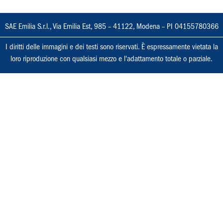
SAE Emilia S.r.l., Via Emilia Est, 985 – 41122, Modena – PI 04155780366
I diritti delle immagini e dei testi sono riservati. È espressamente vietata la
loro riproduzione con qualsiasi mezzo e l'adattamento totale o parziale.