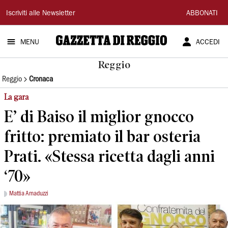
Gazzetta
Iscriviti alle Newsletter
ABBONATI
di
MENU
ACCEDI
Reggio
Reggio
Reggio
Cronaca
La gara
E’ di Baiso il miglior gnocco
fritto: premiato il bar osteria
Prati. «Stessa ricetta dagli anni
‘70»
Mattia Amaduzzi