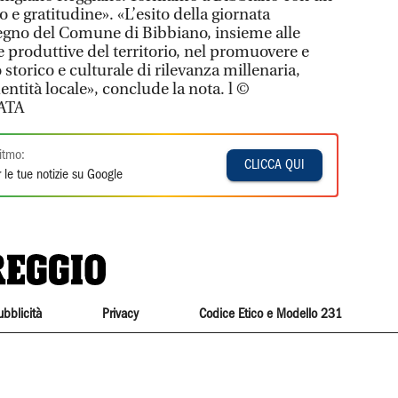
 e gratitudine». «L’esito della giornata
egno del Comune di Bibbiano, insieme alle
i e produttive del territorio, nel promuovere e
storico e culturale di rilevanza millenaria,
ntità locale», conclude la nota. l ©
ATA
itmo:
CLICCA QUI
 le tue notizie su Google
ubblicità
Privacy
Codice Etico e Modello 231