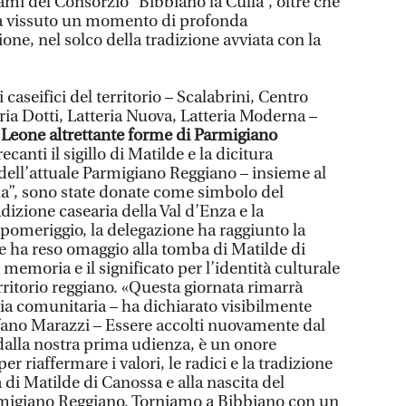
mi del Consorzio “Bibbiano la Culla”, oltre che
ha vissuto un momento di profonda
one, nel solco della tradizione avviata con la
 caseifici del territorio – Scalabrini, Centro
ia Dotti, Latteria Nuova, Latteria Moderna –
Leone altrettante forme di Parmigiano
ecanti il sigillo di Matilde e la dicitura
ell’attuale Parmigiano Reggiano – insieme al
a”, sono state donate come simbolo del
dizione casearia della Val d’Enza e la
l pomeriggio, la delegazione ha raggiunto la
ve ha reso omaggio alla tomba di Matilde di
emoria e il significato per l’identità culturale
erritorio reggiano. «Questa giornata rimarrà
ria comunitaria – ha dichiarato visibilmente
ano Marazzi – Essere accolti nuovamente dal
 dalla nostra prima udienza, è un onore
 riaffermare i valori, le radici e la tradizione
 di Matilde di Canossa e alla nascita del
rmigiano Reggiano. Torniamo a Bibbiano con un