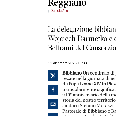
Reggiano
Daniela Aliu
La delegazione bibbian
Wojciech Darmetko e d
Beltrami del Consorzio
11 dicembre 2025 17:33
Bibbiano
Un centinaio di 
recate nella giornata di ie
da Papa Leone XIV in Piaz
particolarmente significat
910° anniversario della mo
storia del nostro territor
sindaco Stefano Marazzi,
Pastorale di Bibbiano e B