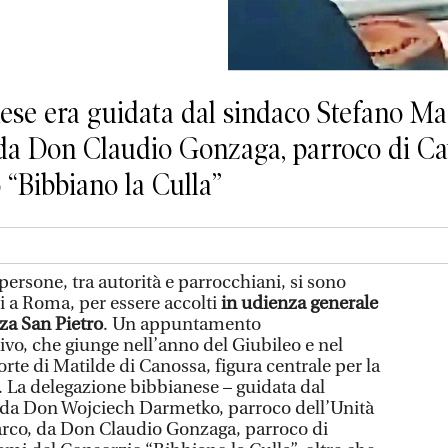
ese era guidata dal sindaco Stefano Ma
a Don Claudio Gonzaga, parroco di C
 “Bibbiano la Culla”
persone, tra autorità e parrocchiani, si sono
ri a Roma, per essere accolti
in udienza generale
za San Pietro
. Un appuntamento
ivo, che giunge nell’anno del Giubileo e nel
rte di Matilde di Canossa, figura centrale per la
io. La delegazione bibbianese – guidata dal
 da Don Wojciech Darmetko, parroco dell’Unità
arco, da Don Claudio Gonzaga, parroco di