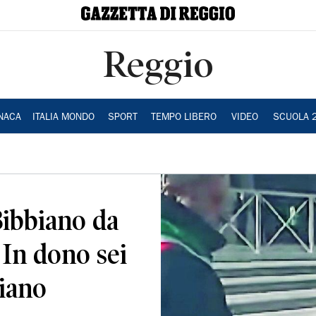
Reggio
NACA
ITALIA MONDO
SPORT
TEMPO LIBERO
VIDEO
SCUOLA 
Bibbiano da
In dono sei
iano