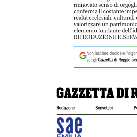
rinnovato senso di orgoglio
conferma il costante imp
realtà ecclesiali, cultural
valorizzare un patrimonio 
elemento fondante dell’ide
RIPRODUZIONE RISERV
Non lasciare decidere l'algor
scegli
Gazzetta di Reggio
per
Redazione
Scriveteci
P