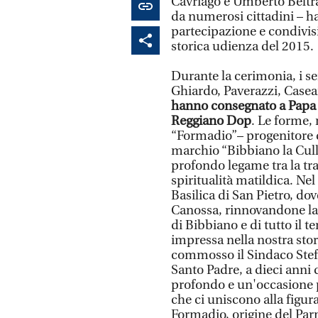
Cavriago e Umberto Beltra
da numerosi cittadini – 
partecipazione e condivisi
storica udienza del 2015.
Durante la cerimonia, i sei
Ghiardo, Paverazzi, Casear
hanno consegnato a Papa 
Reggiano Dop
. Le forme, r
“Formadio”– progenitore d
marchio “Bibbiano la Cull
profondo legame tra la tra
spiritualità matildica. Ne
Basilica di San Pietro, do
Canossa, rinnovandone la m
di Bibbiano e di tutto il t
impressa nella nostra sto
commosso il Sindaco Stef
Santo Padre, a dieci anni
profondo e un'occasione per
che ci uniscono alla figura
Formadio, origine del Pa