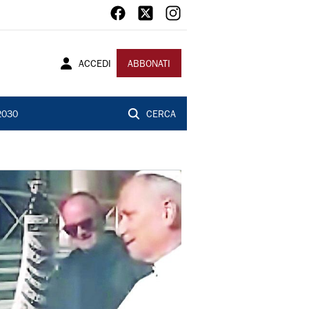
ACCEDI
ABBONATI
2030
CERCA