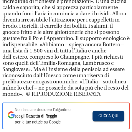
incredibile di richieste e prenotazioni». È una cucina
calda e saporita, che si apprezza particolarmente
quando fuori l’aria incomincia a dare i brividi. Allora
diventa irresistibile l’attrazione per i cappelletti in
brodo, i tortelli, il carrello dei bolliti, i salumi, il
gnocco fritto e le altre ghiottonerie che si possono
gustare fra il Po e l'Appennino. Il supporto enologico è
indispensabile. «Abbiamo – spiega ancora Bottero –
una lista di 1.500 vini di tutta l'Italia e anche
dell’estero, compreso lo Champagne. I più richiesti
sono quelli dell'Emilia-Romagna, Lambrusco e
Sangiovese». Ma è l'insieme della penisola ad essere
riconosciuto dall’Unesco come una riserva di
prelibatezze enogastronomiche: «L’Italia – sottolinea
infine lo chef – ne possiede da sola più che il resto del
mondo». © RIPRODUZIONE RISERVATA
Non lasciare decidere l'algoritmo:
CLICCA QUI
scegli
Gazzetta di Reggio
per le tue notizie su Google