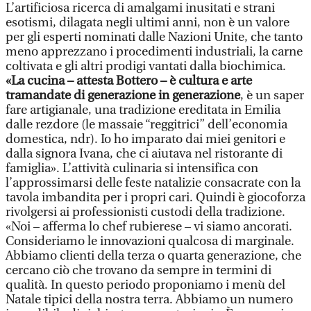
L’artificiosa ricerca di amalgami inusitati e strani
esotismi, dilagata negli ultimi anni, non è un valore
per gli esperti nominati dalle Nazioni Unite, che tanto
meno apprezzano i procedimenti industriali, la carne
coltivata e gli altri prodigi vantati dalla biochimica.
«La cucina – attesta Bottero – è cultura e arte
tramandate di generazione in generazione
, è un saper
fare artigianale, una tradizione ereditata in Emilia
dalle rezdore (le massaie “reggitrici” dell’economia
domestica, ndr). Io ho imparato dai miei genitori e
dalla signora Ivana, che ci aiutava nel ristorante di
famiglia». L’attività culinaria si intensifica con
l’approssimarsi delle feste natalizie consacrate con la
tavola imbandita per i propri cari. Quindi è giocoforza
rivolgersi ai professionisti custodi della tradizione.
«Noi – afferma lo chef rubierese – vi siamo ancorati.
Consideriamo le innovazioni qualcosa di marginale.
Abbiamo clienti della terza o quarta generazione, che
cercano ciò che trovano da sempre in termini di
qualità. In questo periodo proponiamo i menù del
Natale tipici della nostra terra. Abbiamo un numero