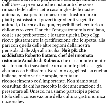
dell’Unesco
premia anche i ristoranti che sono
rimasti fedeli alle ricette casalinghe delle nostre
antenate, insuperabili maestre nel trasformare in
piatti gustosissimi i poveri ingredienti vegetali e
animali, di terra e di acqua, reperibili nel territorio a
chilometro zero. E anche l’enogastronomia emiliana,
con le sue prelibatezze e le tante tipicità Dop e Igp,
riceve giustamente la gratificazione che le spetta, alla
pari con quella delle altre regioni della nostra
penisola, dalle Alpi alla Sicilia.
Ne è più che
soddisfatto Roberto Bottero, chef del rinomato
ristorante Arnaldo di Rubiera
, che ci risponde mentre
sta sfornando i savoiardi e un aiutante glieli assaggia:
«È una cosa bellissima. Ne siamo orgogliosi. La cucina
italiana, molto varia e ampia, merita un
riconoscimento così importante. Non siamo stati
consultati da chi ha raccolto la documentazione da
presentare all’Unesco, ma siamo partecipi a pieno
titolo della conservazione della cultura gastronomica
nazionale».