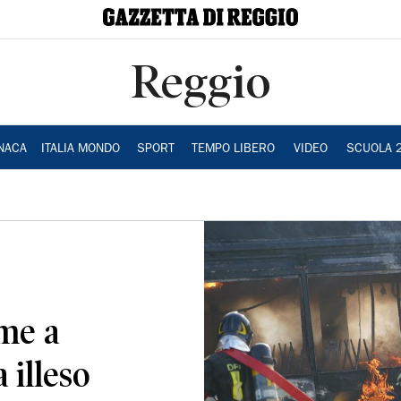
Reggio
NACA
ITALIA MONDO
SPORT
TEMPO LIBERO
VIDEO
SCUOLA 
me a
 illeso