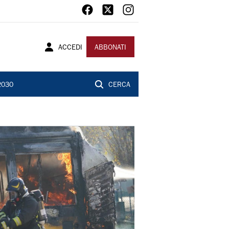
ACCEDI
ABBONATI
2030
CERCA