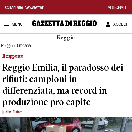
Gazzetta
Iscriviti alle Newsletter
ABBONATI
di
MENU
ACCEDI
Reggio
Reggio
Reggio
Cronaca
Il rapporto
Reggio Emilia, il paradosso dei
rifiuti: campioni in
differenziata, ma record in
produzione pro capite
Alice Tintorri