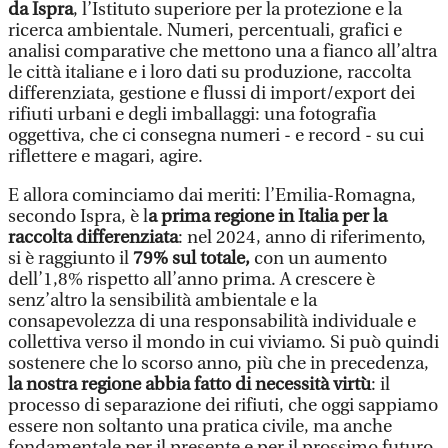
da Ispra
, l’Istituto superiore per la protezione e la
ricerca ambientale. Numeri, percentuali, grafici e
analisi comparative che mettono una a fianco all’altra
le città italiane e i loro dati su produzione, raccolta
differenziata, gestione e flussi di import/export dei
rifiuti urbani e degli imballaggi: una fotografia
oggettiva, che ci consegna numeri - e record - su cui
riflettere e magari, agire.
E allora cominciamo dai meriti: l’Emilia-Romagna,
secondo Ispra, è l
a prima regione in Italia per la
raccolta differenziata
: nel 2024, anno di riferimento,
si è raggiunto il
79% sul totale,
con un aumento
dell’1,8% rispetto all’anno prima. A crescere è
senz’altro la sensibilità ambientale e la
consapevolezza di una responsabilità individuale e
collettiva verso il mondo in cui viviamo. Si può quindi
sostenere che lo scorso anno, più che in precedenza,
la nostra regione abbia fatto di necessità virtù
: il
processo di separazione dei rifiuti, che oggi sappiamo
essere non soltanto una pratica civile, ma anche
fondamentale per il presente e per il prossimo futuro,