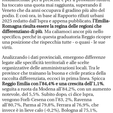
ha toccato una quota mai raggiunta, superando il
Veneto che da anni occupava il gradino più alto del
podio. E così ora, in base al Rapporto rifiuti urbani
2025 redatto dall’Ispra e appena pubblicato,
l’Emilia-
Romagna risulta essere la regina delle regioni che
differenziano di più
. Ma caliamoci ancor più nello
specifico, perché in questa graduatoria Reggio ricopre
una posizione che rispecchia tutte - o quasi - le sue
virtù.
Analizzando i dati provinciali, emergono differenze
legate alle specificità territoriali e alle scelte
organizzative delle amministrazioni locali. Tra le
province che trainano la buona e civile pratica della
raccolta differenziata, eccoci in prima linea. Spicca
Reggio Emilia con l’84,4% e una crescita dell’1,1%
,
seguita a ruota da Modena all’84,2%, con un aumento
notevole, del 5,5%. Subito dopo, ci dice Ispra,
vengono Forlì-Cesena con l’83, 2%, Ravenna
all’80,7%, Parma al 79,8%, Ferrara al 76,9%, che
invece è in lieve calo (-0,2%), Bologna al 75,1%,