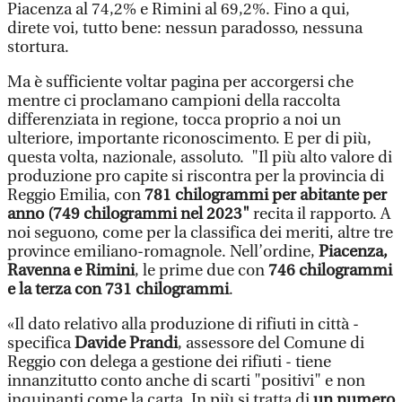
Piacenza al 74,2% e Rimini al 69,2%. Fino a qui,
direte voi, tutto bene: nessun paradosso, nessuna
stortura.
Ma è sufficiente voltar pagina per accorgersi che
mentre ci proclamano campioni della raccolta
differenziata in regione, tocca proprio a noi un
ulteriore, importante riconoscimento. E per di più,
questa volta, nazionale, assoluto. "Il più alto valore di
produzione pro capite si riscontra per la provincia di
Reggio Emilia, con
781 chilogrammi per abitante per
anno (749 chilogrammi nel 2023"
recita il rapporto. A
noi seguono, come per la classifica dei meriti, altre tre
province emiliano-romagnole. Nell’ordine,
Piacenza,
Ravenna e Rimini
, le prime due con
746 chilogrammi
e la terza con 731 chilogrammi
.
«Il dato relativo alla produzione di rifiuti in città -
specifica
Davide Prandi
, assessore del Comune di
Reggio con delega a gestione dei rifiuti - tiene
innanzitutto conto anche di scarti "positivi" e non
inquinanti come la carta. In più si tratta di
un numero