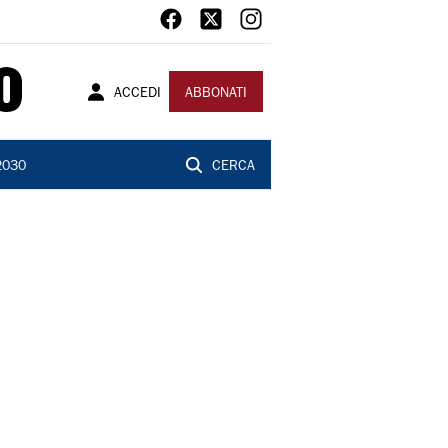
ACCEDI
ABBONATI
2030
CERCA