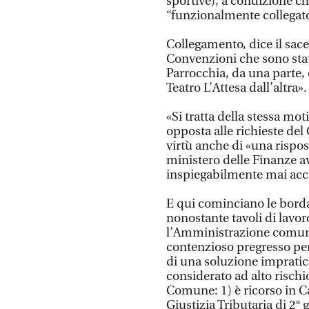
sportive), a condizione ch
“funzionalmente collegat
Collegamento, dice il sace
Convenzioni che sono state
Parrocchia, da una parte, 
Teatro L’Attesa dall’altra».
«Si tratta della stessa mo
opposta alle richieste de
virtù anche di «una rispos
ministero delle Finanze a
inspiegabilmente mai acc
E qui cominciano le bord
nonostante tavoli di lavo
l’Amministrazione comuna
contenzioso pregresso pend
di una soluzione impraticab
considerato ad alto rischio
Comune: 1) è ricorso in Ca
Giustizia Tributaria di 2° 