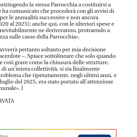
tringendo la stessa Parrocchia a costituirsi a
) ha comunicato che procederà con gli avvisi di
er le annualità successive e non ancora
020 al 2025); anche qui, con le ulteriori spese e
inevitabilmente ne deriveranno, protraendo a
zza sulle casse della Parrocchia».
 avverrà pertanto soltanto per mia decisione
sacerdote –. Spiace sottolineare che solo quando
e così grave come la chiusura delle strutture,
 di un’intera collettività, si sia finalmente
problema che ripetutamente, negli ultimi anni, e
luglio del 2025, era stato portato all’attenzione
unale». l
RVATA
itmo: