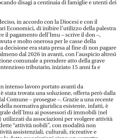
ando disagi a centinaia di famiglie e utenti dei
ciso, in accordo con la Diocesi e con il
ri Economici, di inibire l’utilizzo della palestra
tare il pagamento dell’Imu – scrive il don –,
uta e molto onerosa per le casse della
a decisione era stata presa al fine di non pagare
almeno dal 2026 in avanti, con l’auspicio altresì
zione comunale a prendere atto della grave
ntenzioso tributario, iniziato 15 anni fa e
n intenso lavoro portato avanti da
 è stata trovata una soluzione, offerta però dalla
 dal Comune – prosegue –. Grazie a una recente
ella normativa giuridica esistente, infatti, è
rale dell’Imu ai possessori di immobili (nel
 utilizzati da associazioni per svolgere attività
dette “attività nobili”, con modalità non
ità assistenziali, culturali, ricreative e