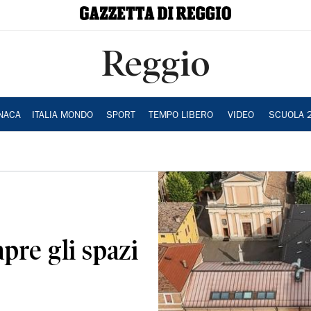
Reggio
NACA
ITALIA MONDO
SPORT
TEMPO LIBERO
VIDEO
SCUOLA 
pre gli spazi