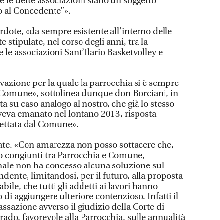
e le dette associazioni siano un soggetto
o al Concedente”».
rdote, «da sempre esistente all’interno delle
 stipulate, nel corso degli anni, tra la
e le associazioni Sant’Ilario Basketvolley e
tivazione per la quale la parrocchia si è sempre
l Comune», sottolinea dunque don Borciani, in
ta su caso analogo al nostro, che già lo stesso
veva emanato nel lontano 2013, risposta
ettata dal Comune».
ate. «Con amarezza non posso sottacere che,
ro congiunti tra Parrocchia e Comune,
le non ha concesso alcuna soluzione sul
ente, limitandosi, per il futuro, alla proposta
ile, che tutti gli addetti ai lavori hanno
 di aggiungere ulteriore contenzioso. Infatti il
ssazione avverso il giudizio della Corte di
grado, favorevole alla Parrocchia, sulle annualità