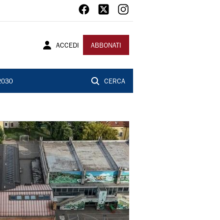
ACCEDI
ABBONATI
2030
CERCA