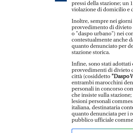
pressi della stazione; un 
violazione di domicilio 
Inoltre, sempre nei giorni
provvedimento di divieto 
o "daspo urbano") nei con
contestualmente anche da
quanto denunciato per dete
stazione storica.
Infine, sono stati adottat
provvedimenti di divieto d
città (cosiddetto
"Daspo W
entrambi marocchini denun
personali in concorso co
che insiste sulla stazione
lesioni personali commess
italiana, destinataria con
quanto denunciata per i re
pubblico ufficiale commess