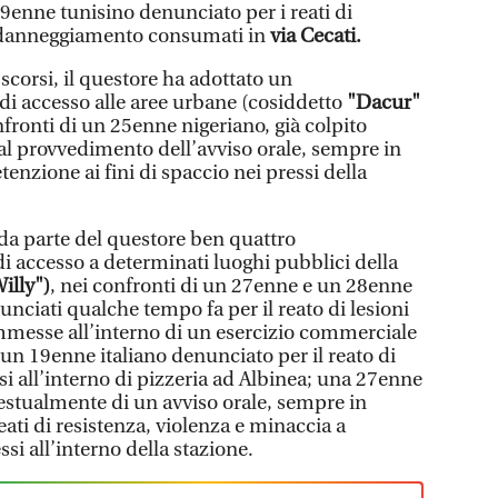
19enne tunisino denunciato per i reati di
e danneggiamento consumati in
via Cecati.
 scorsi, il questore ha adottato un
di accesso alle aree urbane (cosiddetto
"Dacur"
fronti di un 25enne nigeriano, già colpito
l provvedimento dell’avviso orale, sempre in
nzione ai fini di spaccio nei pressi della
i da parte del questore ben quattro
i accesso a determinati luoghi pubblici della
illy")
, nei confronti di un 27enne e un 28enne
ciati qualche tempo fa per il reato di lesioni
mmesse all’interno di un esercizio commerciale
; un 19enne italiano denunciato per il reato di
i all’interno di pizzeria ad Albinea; una 27enne
testualmente di un avviso orale, sempre in
ati di resistenza, violenza e minaccia a
i all’interno della stazione.