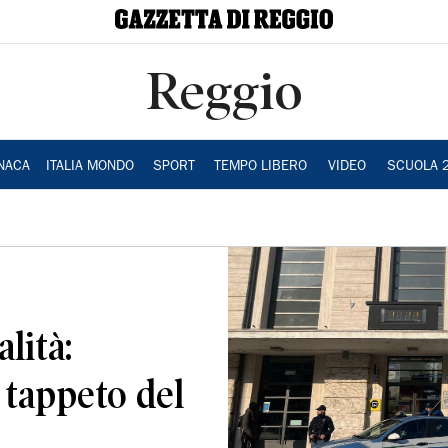
Reggio
NACA
ITALIA MONDO
SPORT
TEMPO LIBERO
VIDEO
SCUOLA 
lità:
 tappeto del