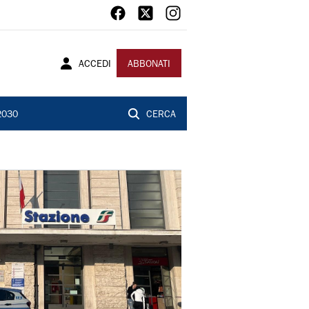
ACCEDI
ABBONATI
2030
CERCA