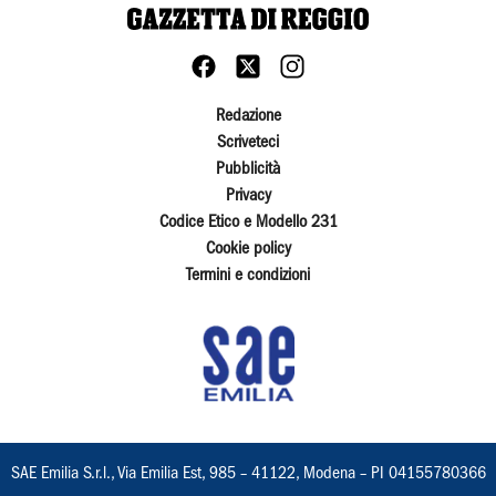
Redazione
Scriveteci
Pubblicità
Privacy
Codice Etico e Modello 231
Cookie policy
Termini e condizioni
SAE Emilia S.r.l., Via Emilia Est, 985 – 41122, Modena – PI 04155780366