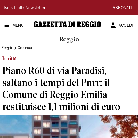
Gazzetta
Iscriviti alle Newsletter
ABBONATI
di
MENU
ACCEDI
Reggio
Reggio
Reggio
Cronaca
In città
Piano R60 di via Paradisi,
saltano i tempi del Pnrr: il
Comune di Reggio Emilia
restituisce 1,1 milioni di euro