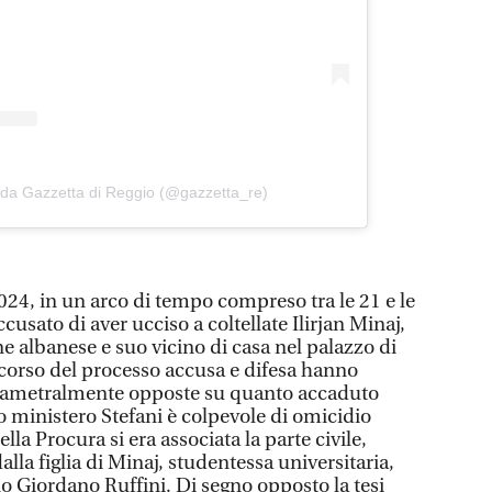
 da Gazzetta di Reggio (@gazzetta_re)
 2024, in un arco di tempo compreso tra le 21 e le
cusato di aver ucciso a coltellate Ilirjan Minaj,
ine albanese e suo vicino di casa nel palazzo di
l corso del processo accusa e difesa hanno
diametralmente opposte su quanto accaduto
co ministero Stefani è colpevole di omicidio
ella Procura si era associata la parte civile,
lla figlia di Minaj, studentessa universitaria,
no Giordano Ruffini. Di segno opposto la tesi