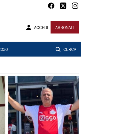
ACCEDI
ABBONATI
2030
CERCA