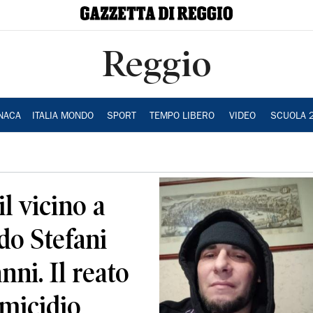
Reggio
NACA
ITALIA MONDO
SPORT
TEMPO LIBERO
VIDEO
SCUOLA 
il vicino a
rdo Stefani
ni. Il reato
omicidio