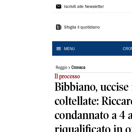
Gazzetta
Iscriviti alle Newsletter
di
Reggio
Sfoglia il quotidiano
MENU
CRO
Reggio
Cronaca
Il processo
Bibbiano, uccise 
coltellate: Ricca
condannato a 4 an
riqualificato in 