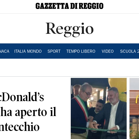
Reggio
NACA
ITALIA MONDO
SPORT
TEMPO LIBERO
VIDEO
SCUOLA 
cDonald’s
 ha aperto il
ntecchio