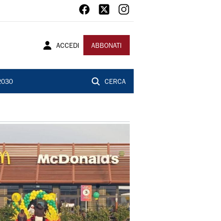
ACCEDI
ABBONATI
2030
CERCA