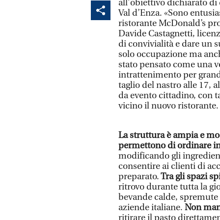
all’obiettivo dichiarato di
Val d’Enza. «Sono entusia
ristorante McDonald’s pr
Davide Castagnetti, licen
di convivialità e dare un 
solo occupazione ma anche
stato pensato come una vera
intrattenimento per grand
taglio del nastro alle 17, 
da evento cittadino, con ta
vicino il nuovo ristorante.
La struttura è ampia e mod
permettono di ordinare i
modificando gli ingredient
consentire ai clienti di a
preparato.
Tra gli spazi s
ritrovo durante tutta la gi
bevande calde, spremute f
aziende italiane.
Non manc
ritirare il pasto direttame