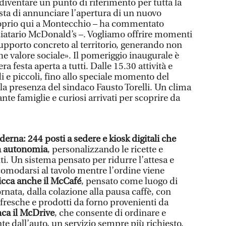
 diventare un punto di riferimento per tutta la
sta di annunciare l’apertura di un nuovo
oprio qui a Montecchio – ha commentato
ziatario McDonald’s –. Vogliamo offrire momenti
supporto concreto al territorio, generando non
 valore sociale». Il pomeriggio inaugurale è
 festa aperta a tutti. Dalle 15.30 attività e
i e piccoli, fino allo speciale momento del
alla presenza del sindaco Fausto Torelli. Un clima
nte famiglie e curiosi arrivati per scoprire da
erna: 244 posti a sedere e kiosk digitali che
n autonomia
, personalizzando le ricette e
i. Un sistema pensato per ridurre l’attesa e
ccomodarsi al tavolo mentre l’ordine viene
picca anche il McCafé
, pensato come luogo di
ornata, dalla colazione alla pausa caffè, con
resche e prodotti da forno provenienti da
a il McDrive
, che consente di ordinare e
nte dall’auto, un servizio sempre più richiesto.