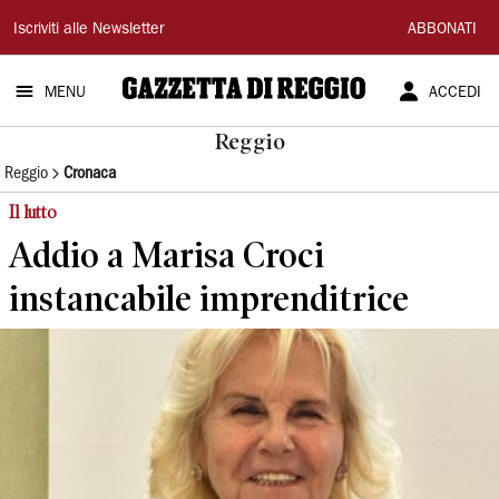
Gazzetta
Iscriviti alle Newsletter
ABBONATI
di
MENU
ACCEDI
Reggio
Reggio
Reggio
Cronaca
Il lutto
Addio a Marisa Croci
instancabile imprenditrice