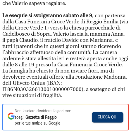
che Valerio sapeva regalare.
Le esequie si svolgeranno sabato alle 9
, con partenza
dalla Casa Funeraria Croce Verde di Reggio Emilia (via
della Croce Verde 1) verso la chiesa parrocchiale di
Cadelbosco di Sopra. Valerio lascia la mamma Anna,
il papà Claudio, il fratello Davide con Marianna, e
tutti i parenti che in questi giorni stanno ricevendo
l’abbraccio affettuoso della comunità. La camera
ardente è stata allestita ieri e resterà aperta anche oggi
dalle 8 alle 19 presso la Casa Funeraria Croce Verde.
La famiglia ha chiesto di non inviare fiori, ma di
devolvere eventuali offerte alla Fondazione Madonna
dell’Uliveto Onlus (IBAN:
IT86N0303266130010000007000), a sostegno di chi
vive situazioni di fragilità.
Non lasciare decidere l'algoritmo:
CLICCA QUI
scegli
Gazzetta di Reggio
per le tue notizie su Google