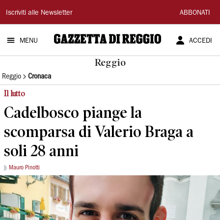
Gazzetta
Iscriviti alle Newsletter
ABBONATI
di
MENU
ACCEDI
Reggio
Reggio
Reggio
Cronaca
Il lutto
Cadelbosco piange la
scomparsa di Valerio Braga a
soli 28 anni
Mauro Pinotti