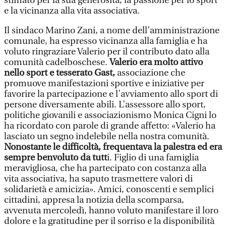
stimato per la sua generosità, la passione per lo sport
e la vicinanza alla vita associativa.
Il sindaco Marino Zani, a nome dell’amministrazione
comunale, ha espresso vicinanza alla famiglia e ha
voluto ringraziare Valerio per il contributo dato alla
comunità cadelboschese.
Valerio era molto attivo
nello sport e tesserato Gast,
associazione che
promuove manifestazioni sportive e iniziative per
favorire la partecipazione e l’avviamento allo sport di
persone diversamente abili. L’assessore allo sport,
politiche giovanili e associazionismo Monica Cigni lo
ha ricordato con parole di grande affetto: «Valerio ha
lasciato un segno indelebile nella nostra comunità.
Nonostante le difficoltà, frequentava la palestra ed era
sempre benvoluto da tutt
i. Figlio di una famiglia
meravigliosa, che ha partecipato con costanza alla
vita associativa, ha saputo trasmettere valori di
solidarietà e amicizia». Amici, conoscenti e semplici
cittadini, appresa la notizia della scomparsa,
avvenuta mercoledì, hanno voluto manifestare il loro
dolore e la gratitudine per il sorriso e la disponibilità