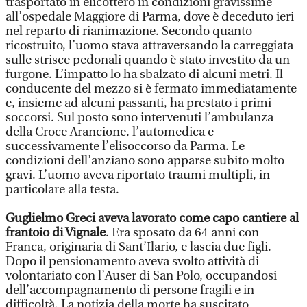
trasportato in elicottero in condizioni gravissime
all’ospedale Maggiore di Parma, dove è deceduto ieri
nel reparto di rianimazione. Secondo quanto
ricostruito, l’uomo stava attraversando la carreggiata
sulle strisce pedonali quando è stato investito da un
furgone. L’impatto lo ha sbalzato di alcuni metri. Il
conducente del mezzo si è fermato immediatamente
e, insieme ad alcuni passanti, ha prestato i primi
soccorsi. Sul posto sono intervenuti l’ambulanza
della Croce Arancione, l’automedica e
successivamente l’elisoccorso da Parma. Le
condizioni dell’anziano sono apparse subito molto
gravi. L’uomo aveva riportato traumi multipli, in
particolare alla testa.
Guglielmo Greci aveva lavorato come capo cantiere al
frantoio di Vignale
. Era sposato da 64 anni con
Franca, originaria di Sant’Ilario, e lascia due figli.
Dopo il pensionamento aveva svolto attività di
volontariato con l’Auser di San Polo, occupandosi
dell’accompagnamento di persone fragili e in
difficoltà. La notizia della morte ha suscitato