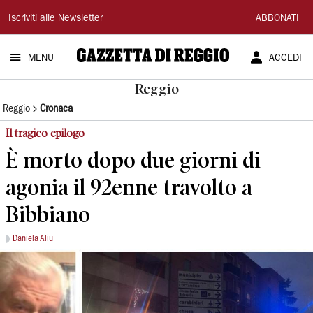
Gazzetta
Iscriviti alle Newsletter
ABBONATI
di
MENU
ACCEDI
Reggio
Reggio
Reggio
Cronaca
Il tragico epilogo
È morto dopo due giorni di
agonia il 92enne travolto a
Bibbiano
Daniela Aliu