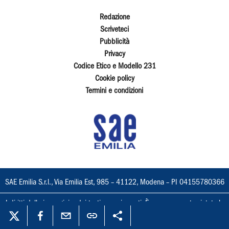
Redazione
Scriveteci
Pubblicità
Privacy
Codice Etico e Modello 231
Cookie policy
Termini e condizioni
SAE Emilia S.r.l., Via Emilia Est, 985 – 41122, Modena – PI 04155780366
I diritti delle immagini e dei testi sono riservati. È espressamente vietata la
loro riproduzione con qualsiasi mezzo e l'adattamento totale o parziale.