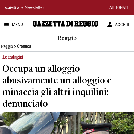
Gazzetta
Iscriviti alle Newsletter
ABBONATI
di
MENU
ACCEDI
Reggio
Reggio
Reggio
Cronaca
Le indagini
Occupa un alloggio
abusivamente un alloggio e
minaccia gli altri inquilini:
denunciato