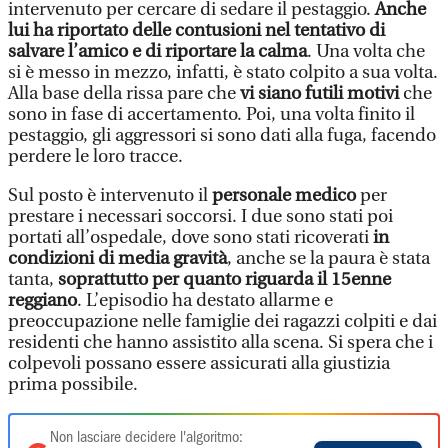
intervenuto per cercare di sedare il pestaggio.
Anche
lui ha riportato delle contusioni nel tentativo di
salvare l’amico e di riportare la calma
. Una volta che
si è messo in mezzo, infatti, è stato colpito a sua volta.
Alla base della rissa pare che
vi siano futili motivi
che
sono in fase di accertamento. Poi, una volta finito il
pestaggio, gli aggressori si sono dati alla fuga, facendo
perdere le loro tracce.
Sul posto è intervenuto il
personale medico
per
prestare i necessari soccorsi. I due sono stati poi
portati all’ospedale, dove sono stati ricoverati
in
condizioni di media gravità
, anche se la paura è stata
tanta,
soprattutto per quanto riguarda il 15enne
reggiano
. L’episodio ha destato allarme e
preoccupazione nelle famiglie dei ragazzi colpiti e dai
residenti che hanno assistito alla scena. Si spera che i
colpevoli possano essere assicurati alla giustizia
prima possibile.
Non lasciare decidere l'algoritmo: