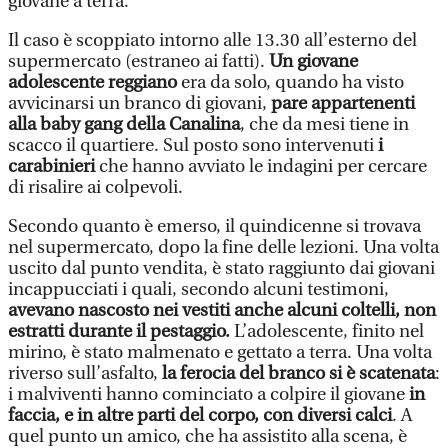
giovane a terra.
Il caso è scoppiato intorno alle 13.30 all’esterno del
supermercato (estraneo ai fatti).
Un giovane
adolescente reggiano
era da solo, quando ha visto
avvicinarsi un branco di giovani,
pare appartenenti
alla baby gang della Canalina
, che da mesi tiene in
scacco il quartiere. Sul posto sono intervenuti
i
carabinieri
che hanno avviato le indagini per cercare
di risalire ai colpevoli.
Secondo quanto è emerso, il quindicenne si trovava
nel supermercato, dopo la fine delle lezioni. Una volta
uscito dal punto vendita, è stato raggiunto dai giovani
incappucciati i quali, secondo alcuni testimoni,
avevano nascosto nei vestiti anche alcuni coltelli, non
estratti durante il pestaggio.
L’adolescente, finito nel
mirino, è stato malmenato e gettato a terra. Una volta
riverso sull’asfalto,
la ferocia del branco si è scatenata
:
i malviventi hanno cominciato a colpire il giovane
in
faccia, e in altre parti del corpo, con diversi calci
. A
quel punto un amico, che ha assistito alla scena, è