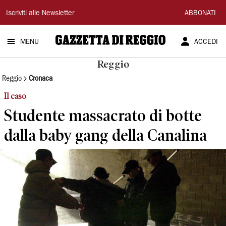
Gazzetta
Iscriviti alle Newsletter
ABBONATI
di
MENU
ACCEDI
Reggio
Reggio
Reggio
Cronaca
Il caso
Studente massacrato di botte
dalla baby gang della Canalina