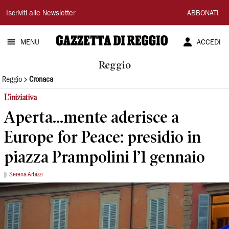
Gazzetta
Iscriviti alle Newsletter
ABBONATI
di
MENU
ACCEDI
Reggio
Reggio
Reggio
Cronaca
L’iniziativa
Aperta...mente aderisce a
Europe for Peace: presidio in
piazza Prampolini l’1 gennaio
Serena Arbizzi