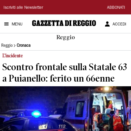
Gazzetta
Iscriviti alle Newsletter
ABBONATI
di
MENU
ACCEDI
Reggio
Reggio
Reggio
Cronaca
L’incidente
Scontro frontale sulla Statale 63
a Puianello: ferito un 66enne