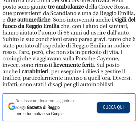
Subito la macchina dei soccorsi si è attivata, e sul
posto sono giunte
tre ambulanze
della Croce Rossa,
due provenienti da Scandiano e una da Reggio Emilia,
e
due automediche
. Sono intervenuti anche
i vigili del
fuoco da Reggio Emilia
che, con l’aiuto dei sanitari,
hanno aiutato l’uomo di 66 anni ad uscire dall’auto.
Subito le sue condizioni erano parse gravi, tanto che è
stato portato all’ospedale di Reggio Emilia in codice
rosso. Pare, però, che non sia in pericolo di vita. I
coniugi che viaggiavano sulla Porsche Cayenne,
invece, sono rimasti
lievemente feriti
. Sul posto
anche
i carabinieri
, per eseguire i rilievi e gestire il
traffico, particolarmente intenso a quell’ora. Diversi,
infatti, sono stati i disagi per gli automobilisti.
Non lasciare decidere l'algoritmo:
CLICCA QUI
scegli
Gazzetta di Reggio
per le tue notizie su Google