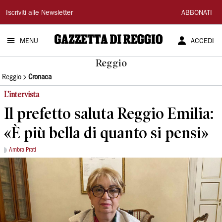
Gazzetta
Iscriviti alle Newsletter
ABBONATI
di
MENU
ACCEDI
Reggio
Reggio
Reggio
Cronaca
L’intervista
Il prefetto saluta Reggio Emilia:
«È più bella di quanto si pensi»
Ambra Prati