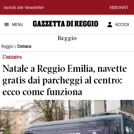
Gazzetta
Iscriviti alle Newsletter
ABBONATI
di
MENU
ACCEDI
Reggio
Reggio
Reggio
Cronaca
L’iniziativa
Natale a Reggio Emilia, navette
gratis dai parcheggi al centro:
ecco come funziona