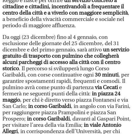
Reggio e nasce per offrire
un servizio concreto a
cittadine e cittadini, incentivandoli a frequentare il
centro della città e a viverlo con maggiore semplicità
,
a beneficio della vivacità commerciale e sociale nel
periodo di maggiore affluenza.
Da oggi (23 dicembre) fino al 4 gennaio, con
esclusione delle giornate del 25 dicembre, del 31
dicembre e del primo gennaio, sarà attivo
un servizio
gratuito di trasporto con pulmino che collegherà
alcuni parcheggi di accesso alla città con il centro
storico
. Il percorso si svilupperà lungo Corso
Garibaldi, con corse continuative ogni
30 minuti
, per
garantire spostamenti rapidi, frequenti e comodi. Il
pulmino avrà come punto di partenza
via Cecati
e
fermerà ne seguenti punti della città:
in piazza 24
maggio
, per chi è diretto verso piazza Fontanesi e via
San Carlo;
in corso Garibaldi
, in angolo con via Farini,
per raggiungere piazza Prampolini e piazza San
Prospero;
in corso Garibaldi
, davanti al Gaspari Point,
per visitare l’area della via Emilia;
in viale Antonio
Allegri
, in corrispondenza dell’Università, per chi