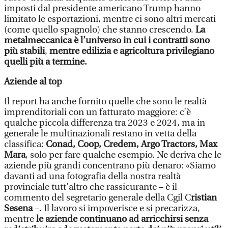
imposti dal presidente americano Trump hanno
limitato le esportazioni, mentre ci sono altri mercati
(come quello spagnolo) che stanno crescendo.
La
metalmeccanica è l’universo in cui i contratti sono
più stabili
,
mentre edilizia e agricoltura privilegiano
quelli più a termine.
Aziende al top
Il report ha anche fornito quelle che sono le realtà
imprenditoriali con un fatturato maggiore: c’è
qualche piccola differenza tra 2023 e 2024, ma in
generale le multinazionali restano in vetta della
classifica:
Conad, Coop, Credem, Argo Tractors, Max
Mara
, solo per fare qualche esempio. Ne deriva che le
aziende più grandi concentrano più denaro: «Siamo
davanti ad una fotografia della nostra realtà
provinciale tutt’altro che rassicurante – è il
commento del segretario generale della Cgil C
ristian
Sesena
–. Il lavoro si impoverisce e si precarizza,
mentre
le aziende continuano ad arricchirsi senza