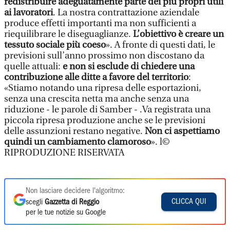
redistribuire adeguatamente parte dei più propri utili
ai lavoratori
. La nostra contrattazione aziendale
produce effetti importanti ma non sufficienti a
riequilibrare le diseguaglianze.
L’obiettivo è creare un
tessuto sociale più coeso
». A fronte di questi dati, le
previsioni sull’anno prossimo non discostano da
quelle attuali:
e non si esclude di chiedere una
contribuzione alle ditte a favore del territorio
:
«Stiamo notando una ripresa delle esportazioni,
senza una crescita netta ma anche senza una
riduzione - le parole di Samber - .Va registrata una
piccola ripresa produzione anche se le previsioni
delle assunzioni restano negative.
Non ci aspettiamo
quindi un cambiamento clamoroso
». l©
RIPRODUZIONE RISERVATA
Non lasciare decidere l'algoritmo:
CLICCA QUI
scegli
Gazzetta di Reggio
per le tue notizie su Google