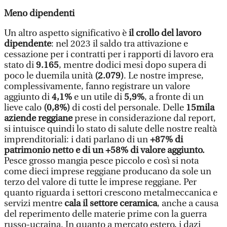
Meno dipendenti
Un altro aspetto significativo è
il crollo del lavoro
dipendente
: nel 2023 il saldo tra attivazione e
cessazione per i contratti per i rapporti di lavoro era
stato di
9.165
, mentre dodici mesi dopo supera di
poco le duemila unità
(2.079)
. Le nostre imprese,
complessivamente, fanno registrare un valore
aggiunto di
4,1%
e un utile di
5,9%
, a fronte di un
lieve calo
(0,8%)
di costi del personale. Delle
15mila
aziende reggiane
prese in considerazione dal report,
si intuisce quindi lo stato di salute delle nostre realtà
imprenditoriali: i dati parlano di un
+87% di
patrimonio netto e di un +58% di valore aggiunto.
Pesce grosso mangia pesce piccolo e così si nota
come dieci imprese reggiane producano da sole un
terzo del valore di tutte le imprese reggiane. Per
quanto riguarda i settori crescono metalmeccanica e
servizi mentre
cala il settore ceramica
, anche a causa
del reperimento delle materie prime con la guerra
russo-ucraina. In quanto a mercato estero, i dazi