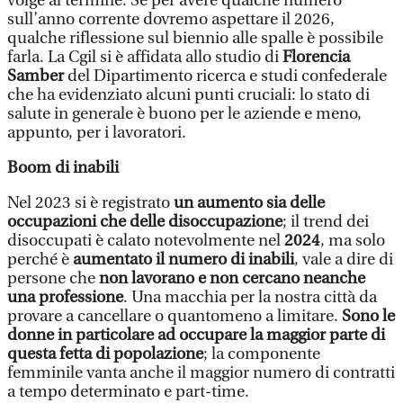
volge al termine. Se per avere qualche numero
sull’anno corrente dovremo aspettare il 2026,
qualche riflessione sul biennio alle spalle è possibile
farla. La Cgil si è affidata allo studio di
Florencia
Samber
del Dipartimento ricerca e studi confederale
che ha evidenziato alcuni punti cruciali: lo stato di
salute in generale è buono per le aziende e meno,
appunto, per i lavoratori.
Boom di inabili
Nel 2023 si è registrato
un aumento sia delle
occupazioni che delle disoccupazione
; il trend dei
disoccupati è calato notevolmente nel
2024
, ma solo
perché è
aumentato il numero di inabili
, vale a dire di
persone che
non lavorano e non cercano neanche
una professione
. Una macchia per la nostra città da
provare a cancellare o quantomeno a limitare.
Sono le
donne in particolare ad occupare la maggior parte di
questa fetta di popolazione
; la componente
femminile vanta anche il maggior numero di contratti
a tempo determinato e part-time.