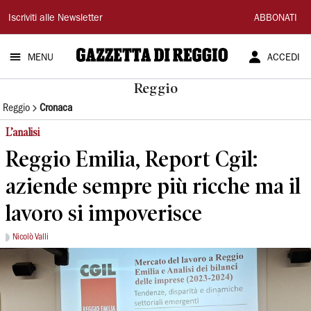
Gazzetta
Iscriviti alle Newsletter
ABBONATI
di
MENU
ACCEDI
Reggio
Reggio
Reggio
Cronaca
L’analisi
Reggio Emilia, Report Cgil:
aziende sempre più ricche ma il
lavoro si impoverisce
Nicolò Valli