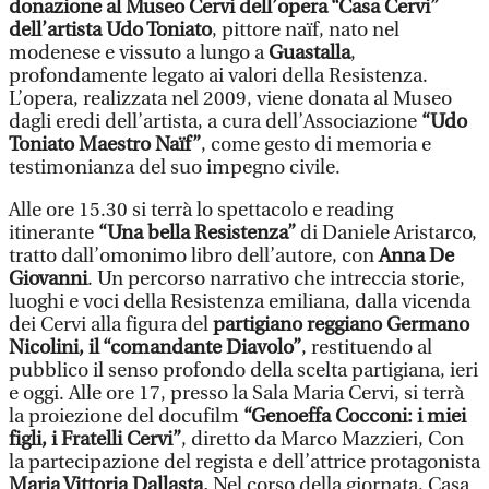
donazione al Museo Cervi dell’opera “Casa Cervi”
dell’artista Udo Toniato
, pittore naïf, nato nel
modenese e vissuto a lungo a
Guastalla
,
profondamente legato ai valori della Resistenza.
L’opera, realizzata nel 2009, viene donata al Museo
dagli eredi dell’artista, a cura dell’Associazione
“Udo
Toniato Maestro Naïf”
, come gesto di memoria e
testimonianza del suo impegno civile.
Alle ore 15.30 si terrà lo spettacolo e reading
itinerante
“Una bella Resistenza”
di Daniele Aristarco,
tratto dall’omonimo libro dell’autore, con
Anna De
Giovanni
. Un percorso narrativo che intreccia storie,
luoghi e voci della Resistenza emiliana, dalla vicenda
dei Cervi alla figura del
partigiano reggiano Germano
Nicolini, il “comandante Diavolo”
, restituendo al
pubblico il senso profondo della scelta partigiana, ieri
e oggi. Alle ore 17, presso la Sala Maria Cervi, si terrà
la proiezione del docufilm
“Genoeffa Cocconi: i miei
figli, i Fratelli Cervi”
, diretto da Marco Mazzieri, Con
la partecipazione del regista e dell’attrice protagonista
Maria Vittoria Dallasta.
Nel corso della giornata, Casa