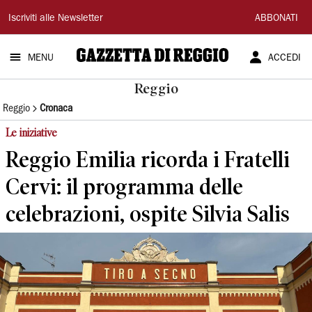
Gazzetta
Iscriviti alle Newsletter
ABBONATI
di
MENU
ACCEDI
Reggio
Reggio
Reggio
Cronaca
Le iniziative
Reggio Emilia ricorda i Fratelli
Cervi: il programma delle
celebrazioni, ospite Silvia Salis