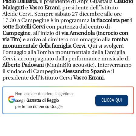
Paolo Dallasta
, il presidente di Anpi Guastalla
Claudio
Malaguti
e
Vasco Errani
, presidente dell’Istituto
Alcide Cervi. Sempre sabato 27 dicembre alle ore
17.30 a Campegine è in programma
la fiaccolata per i
sette fratelli Cervi
con partenza dal centro di
Campegine
, all’inizio di
via Amendola (incrocio con
via Tito)
e arrivo al cimitero con omaggio alla
tomba
monumentale della famiglia Cervi
. Qui si svolgerà
l’omaggio alla Tomba monumentale della Famiglia
Cervi, accompagnato dalla performance musicale di
Alberto Padovani
(ManìnBlù acoustic). Interverranno
il sindaco di Campegine
Alessandro Spanò
e il
presidente dell’Istituto Cervi
Vasco Errani.
Non lasciare decidere l'algoritmo:
CLICCA QUI
scegli
Gazzetta di Reggio
per le tue notizie su Google