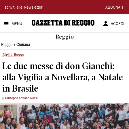
Gazzetta
Iscriviti alle Newsletter
ABBONATI
di
MENU
ACCEDI
Reggio
Reggio
Reggio
Cronaca
Nella Bassa
Le due messe di don Gianchi:
alla Vigilia a Novellara, a Natale
in Brasile
Giuseppe Adriano Rossi