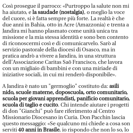
Così prosegue il parroco: «Purtroppo la salute non mi
ha aiutato, e
la saudade (nostalgia)
, o meglio la voce
del cuore, si è fatta sempre più forte. La realtà è che
due anni in Bahia, otto in Acre (Amazzonia) e trenta a
Jandira mi hanno plasmato come unità unica tra
missione e la mia stessa identità e sono ben contento
di riconoscermi così e di comunicarvelo. Sarò al
servizio pastorale della diocesi di Osasco, ma in
pratica andrò a vivere a Jandira, in una struttura
dell’Associazione Caritas Saõ Francisco, che lavora
con un migliaio di bambini e con una miriade di
iniziative sociali, in cui mi renderò disponibile».
A Jandira è nato un "germoglio" costituto da:
asili
nido, scuole materne, doposcuola, orto comunitario,
scuola per giovani apprendisti, panificio comunitario,
scuola di taglio e cucito
. Chi intende aiutare i progetti
di don "Gianchi" può fare riferimento al Centro
Missionario Diocesano in Curia. Don Pacchin lascia
questo messaggio: «Se qualcuno mi chiede a cosa son
serviti
40 anni in Brasile
, io rispondo che non lo so, lo