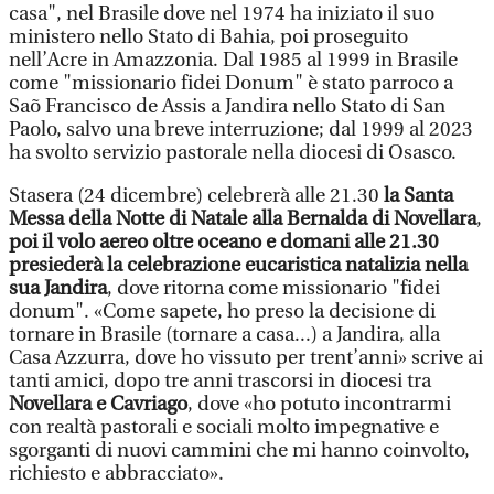
casa", nel Brasile dove nel 1974 ha iniziato il suo
ministero nello Stato di Bahia, poi proseguito
nell’Acre in Amazzonia. Dal 1985 al 1999 in Brasile
come "missionario fidei Donum" è stato parroco a
Saõ Francisco de Assis a Jandira nello Stato di San
Paolo, salvo una breve interruzione; dal 1999 al 2023
ha svolto servizio pastorale nella diocesi di Osasco.
Stasera (24 dicembre) celebrerà alle 21.30
la Santa
Messa della Notte di Natale alla Bernalda di Novellara
,
poi il volo aereo oltre oceano e domani alle 21.30
presiederà la celebrazione eucaristica natalizia nella
sua Jandira
, dove ritorna come missionario "fidei
donum". «Come sapete, ho preso la decisione di
tornare in Brasile (tornare a casa...) a Jandira, alla
Casa Azzurra, dove ho vissuto per trent’anni» scrive ai
tanti amici, dopo tre anni trascorsi in diocesi tra
Novellara e Cavriago
, dove «ho potuto incontrarmi
con realtà pastorali e sociali molto impegnative e
sgorganti di nuovi cammini che mi hanno coinvolto,
richiesto e abbracciato».