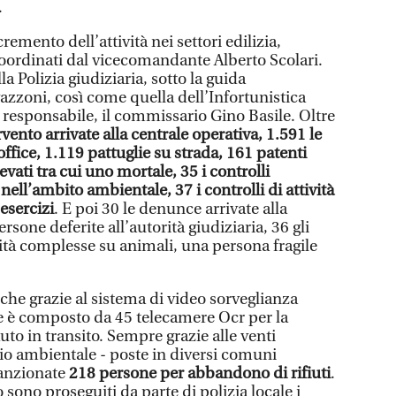
.
cremento dell’attività nei settori edilizia,
ordinati dal vicecomandante Alberto Scolari.
a Polizia giudiziaria, sotto la guida
vazzoni, così come quella dell’Infortunistica
o responsabile, il commissario Gino Basile. Oltre
rvento arrivate alla centrale operativa, 1.591 le
office, 1.119 pattuglie su strada, 161 patenti
ilevati tra cui uno mortale, 35 i controlli
 nell’ambito ambientale, 37 i controlli di attività
esercizi
. E poi 30 le denunce arrivate alla
ersone deferite all’autorità giudiziaria, 36 gli
vità complesse su animali, una persona fragile
anche grazie al sistema di video sorveglianza
he è composto da 45 telecamere Ocr per la
auto in transito. Sempre grazie alle venti
o ambientale - poste in diversi comuni
sanzionate
218 persone per abbandono di rifiuti
.
 sono proseguiti da parte di polizia locale i