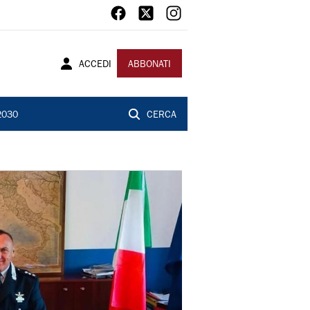
ACCEDI
ABBONATI
2030
CERCA