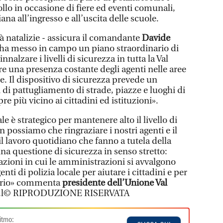
ollo in occasione di fiere ed eventi comunali,
ana all’ingresso e all’uscita delle scuole.
à natalizie - assicura il comandante
Davide
le ha messo in campo un piano straordinario di
innalzare i livelli di sicurezza in tutta la Val
e una presenza costante degli agenti nelle aree
 Il dispositivo di sicurezza prevede un
di pattugliamento di strade, piazze e luoghi di
 più vicino ai cittadini ed istituzioni».
ale è strategico per mantenere alto il livello di
on possiamo che ringraziare i nostri agenti e il
l lavoro quotidiano che fanno a tutela della
na questione di sicurezza in senso stretto:
azioni in cui le amministrazioni si avvalgono
ti di polizia locale per aiutare i cittadini e per
itorio» commenta
presidente dell’Unione Val
.l© RIPRODUZIONE RISERVATA
itmo: