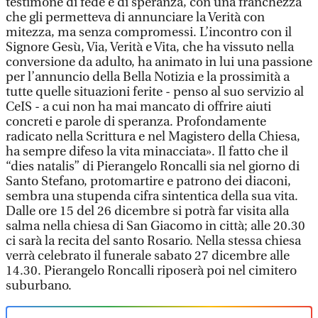
testimone di fede e di speranza, con una franchezza
che gli permetteva di annunciare la Verità con
mitezza, ma senza compromessi. L’incontro con il
Signore Gesù, Via, Verità e Vita, che ha vissuto nella
conversione da adulto, ha animato in lui una passione
per l’annuncio della Bella Notizia e la prossimità a
tutte quelle situazioni ferite - penso al suo servizio al
CeIS - a cui non ha mai mancato di offrire aiuti
concreti e parole di speranza. Profondamente
radicato nella Scrittura e nel Magistero della Chiesa,
ha sempre difeso la vita minacciata». Il fatto che il
“dies natalis” di Pierangelo Roncalli sia nel giorno di
Santo Stefano, protomartire e patrono dei diaconi,
sembra una stupenda cifra sintentica della sua vita.
Dalle ore 15 del 26 dicembre si potrà far visita alla
salma nella chiesa di San Giacomo in città; alle 20.30
ci sarà la recita del santo Rosario. Nella stessa chiesa
verrà celebrato il funerale sabato 27 dicembre alle
14.30. Pierangelo Roncalli riposerà poi nel cimitero
suburbano.