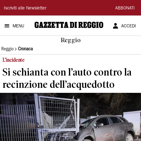
Gazzetta
Iscriviti alle Newsletter
ABBONATI
di
MENU
ACCEDI
Reggio
Reggio
Reggio
Cronaca
L’incidente
Si schianta con l’auto contro la
recinzione dell’acquedotto