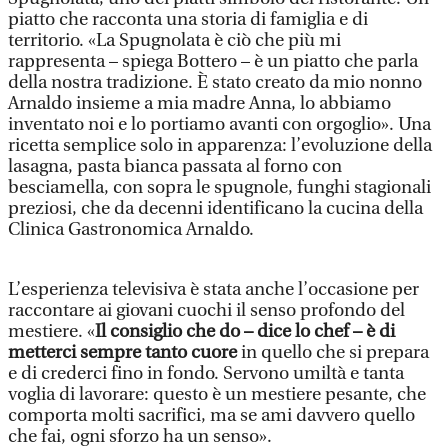
piatto che racconta una storia di famiglia e di
territorio. «La Spugnolata è ciò che più mi
rappresenta – spiega Bottero – è un piatto che parla
della nostra tradizione. È stato creato da mio nonno
Arnaldo insieme a mia madre Anna, lo abbiamo
inventato noi e lo portiamo avanti con orgoglio». Una
ricetta semplice solo in apparenza: l’evoluzione della
lasagna, pasta bianca passata al forno con
besciamella, con sopra le spugnole, funghi stagionali
preziosi, che da decenni identificano la cucina della
Clinica Gastronomica Arnaldo.
L’esperienza televisiva è stata anche l’occasione per
raccontare ai giovani cuochi il senso profondo del
mestiere. «
Il consiglio che do – dice lo chef – è di
metterci sempre tanto cuore
in quello che si prepara
e di crederci fino in fondo. Servono umiltà e tanta
voglia di lavorare: questo è un mestiere pesante, che
comporta molti sacrifici, ma se ami davvero quello
che fai, ogni sforzo ha un senso».