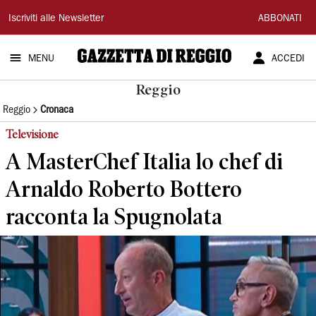
Gazzetta
Iscriviti alle Newsletter
ABBONATI
di
MENU
ACCEDI
Reggio
Reggio
Reggio
Cronaca
Televisione
A MasterChef Italia lo chef di
Arnaldo Roberto Bottero
racconta la Spugnolata