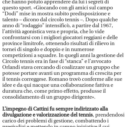
che hanno potuto apprendere da lui i segreti di
questo sport. «Giocando con gli amici sul campo
“Dodi” mise in mostra subito predisposizione e
talento – dicono dal circolo tennis –. Dopo qualche
anno di “rodaggio” intensificò, a partire dal 1967,
l’attività agonistica vera e propria, che lo vide
confrontarsi con i migliori giocatori reggiani e delle
province limitrofe, ottenendo risultati di rilievo in
tornei di singolo e doppio e in numerose
competizioni a squadre. In quegli anni la gestione del
Circolo tennis era in fase di “stanca” e l’avvocato
Orlandi stava cercando di coalizzare un gruppo che
potesse portare avanti un programma di crescita per
il tennis correggese. Romano trovò conferme alle sue
idee e da qui nacque una collaborazione fattiva e
duratura che, come primo effetto, produsse il
consolidamento di un gruppo dirigente».
L’impegno di Cattini fu sempre indirizzato alla
divulgazione e valorizzazione del tennis
, prendendosi
carico dei problemi di gestione, combattendo i
pregiudizi e mettendo in campo iniziative il cui