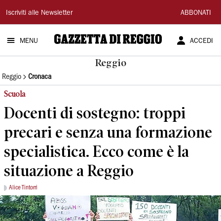
Gazzetta
Iscriviti alle Newsletter
ABBONATI
di
MENU
ACCEDI
Reggio
Reggio
Reggio
Cronaca
Scuola
Docenti di sostegno: troppi
precari e senza una formazione
specialistica. Ecco come è la
situazione a Reggio
Alice Tintorri