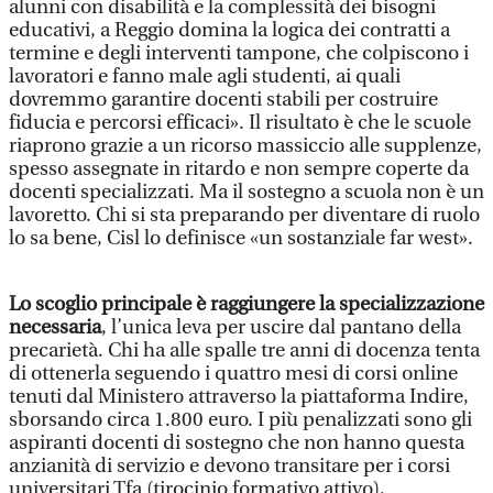
alunni con disabilità e la complessità dei bisogni
educativi, a Reggio domina la logica dei contratti a
termine e degli interventi tampone, che colpiscono i
lavoratori e fanno male agli studenti, ai quali
dovremmo garantire docenti stabili per costruire
fiducia e percorsi efficaci». Il risultato è che le scuole
riaprono grazie a un ricorso massiccio alle supplenze,
spesso assegnate in ritardo e non sempre coperte da
docenti specializzati. Ma il sostegno a scuola non è un
lavoretto. Chi si sta preparando per diventare di ruolo
lo sa bene, Cisl lo definisce «un sostanziale far west».
Lo scoglio principale è raggiungere la specializzazione
necessaria
, l’unica leva per uscire dal pantano della
precarietà. Chi ha alle spalle tre anni di docenza tenta
di ottenerla seguendo i quattro mesi di corsi online
tenuti dal Ministero attraverso la piattaforma Indire,
sborsando circa 1.800 euro. I più penalizzati sono gli
aspiranti docenti di sostegno che non hanno questa
anzianità di servizio e devono transitare per i corsi
universitari Tfa (tirocinio formativo attivo),