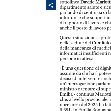
sottolinea
Davide Mariott
dipartimento salute e sic
parlando di centinaia di l
infortuni e che sopportano
di rapporto di lavoro e c
anche il posto di lavoro p
Questa situazione si pro
nelle sedute del
Comitato
della mancanza di medici
informatici insufficienti n
persone in attesa.
«È una questione di dignit
assunte da chi ha il potere
deciso di intervenire anc
un’interrogazione parlame
ministro e tentare di supe
Emilia - continua Mariott
che, a livello provinciale,
nove mesi del 2025 ha fatto
6.691. In Emilia Romagna, 