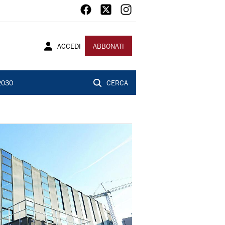
ACCEDI
ABBONATI
2030
CERCA