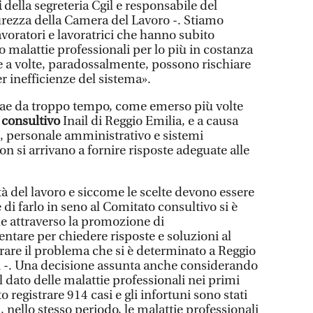
i
della segreteria Cgil e responsabile del
urezza della Camera del Lavoro -. Stiamo
avoratori e lavoratrici che hanno subito
 malattie professionali per lo più in costanza
he a volte, paradossalmente, possono rischiare
er inefficienze del sistema».
trae da troppo tempo, come emerso più volte
 consultivo
Inail di Reggio Emilia, e a causa
, personale amministrativo e sistemi
on si arrivano a fornire risposte adeguate alle
à del lavoro e siccome le scelte devono essere
 di farlo in seno al Comitato consultivo si è
he attraverso la promozione di
ntare per chiedere risposte e soluzioni al
rare il problema che si è determinato a Reggio
i -. Una decisione assunta anche considerando
 il dato delle malattie professionali nei primi
 registrare 914 casi e gli infortuni sono stati
nello stesso periodo, le malattie professionali