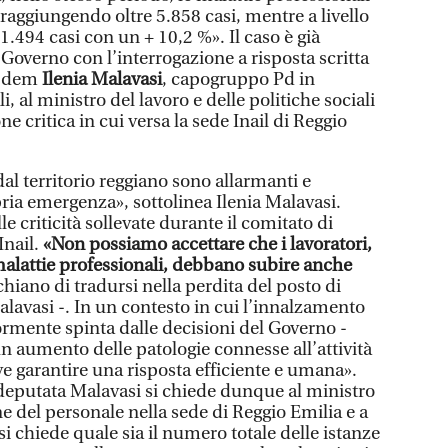
aggiungendo oltre 5.858 casi, mentre a livello
.494 casi con un + 10,2 %». Il caso è già
l Governo con l’interrogazione a risposta scritta
a dem
Ilenia Malavasi
, capogruppo Pd in
 al ministro del lavoro e delle politiche sociali
e critica in cui versa la sede Inail di Reggio
l territorio reggiano sono allarmanti e
ria emergenza», sottolinea Ilenia Malavasi.
e criticità sollevate durante il comitato di
Inail.
«Non possiamo accettare che i lavoratori,
 malattie professionali, debbano subire anche
chiano di tradursi nella perdita del posto di
alavasi -. In un contesto in cui l’innalzamento
riormente spinta dalle decisioni del Governo -
n aumento delle patologie connesse all’attività
ve garantire una risposta efficiente e umana».
 deputata Malavasi si chiede dunque al ministro
ne del personale nella sede di Reggio Emilia e a
si chiede quale sia il numero totale delle istanze