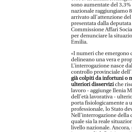
sono aumentate del 3,3% r
nazionale raggiungiamo 81
arrivato all’attenzione de
presentata dalla deputat
Commissione Affari Sociali,
per denunciare la situazion
Emilia.
«I numeri che emergono da
delineano una vera e prop
L’interrogazione nasce dall
controllo provinciale dell’
già colpiti da infortuni o
ulteriori disservizi
che ris
lavoro - aggiunge Ilenia M
dell’età lavorativa - ulte
porta fisiologicamente a u
professionale, lo Stato de
Nell’interrogazione della
quale sia la reale situazio
livello nazionale. Ancora, 