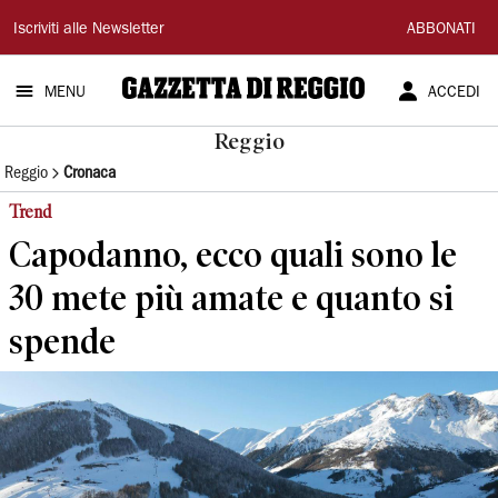
Gazzetta
Iscriviti alle Newsletter
ABBONATI
di
MENU
ACCEDI
Reggio
Reggio
Reggio
Cronaca
Trend
Capodanno, ecco quali sono le
30 mete più amate e quanto si
spende