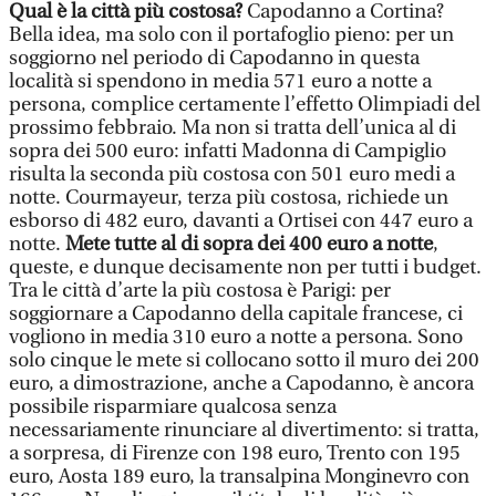
Qual è la città più costosa?
Capodanno a Cortina?
Bella idea, ma solo con il portafoglio pieno: per un
soggiorno nel periodo di Capodanno in questa
località si spendono in media 571 euro a notte a
persona, complice certamente l’effetto Olimpiadi del
prossimo febbraio. Ma non si tratta dell’unica al di
sopra dei 500 euro: infatti Madonna di Campiglio
risulta la seconda più costosa con 501 euro medi a
notte. Courmayeur, terza più costosa, richiede un
esborso di 482 euro, davanti a Ortisei con 447 euro a
notte.
Mete tutte al di sopra dei 400 euro a notte
,
queste, e dunque decisamente non per tutti i budget.
Tra le città d’arte la più costosa è Parigi: per
soggiornare a Capodanno della capitale francese, ci
vogliono in media 310 euro a notte a persona. Sono
solo cinque le mete si collocano sotto il muro dei 200
euro, a dimostrazione, anche a Capodanno, è ancora
possibile risparmiare qualcosa senza
necessariamente rinunciare al divertimento: si tratta,
a sorpresa, di Firenze con 198 euro, Trento con 195
euro, Aosta 189 euro, la transalpina Monginevro con