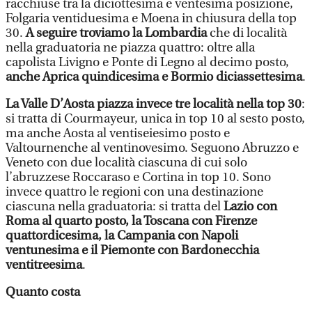
racchiuse tra la diciottesima e ventesima posizione,
Folgaria ventiduesima e Moena in chiusura della top
30.
A seguire troviamo la Lombardia
che di località
nella graduatoria ne piazza quattro: oltre alla
capolista Livigno e Ponte di Legno al decimo posto,
anche Aprica quindicesima e Bormio diciassettesima
.
La Valle D’Aosta piazza invece tre località nella top 30
:
si tratta di Courmayeur, unica in top 10 al sesto posto,
ma anche Aosta al ventiseiesimo posto e
Valtournenche al ventinovesimo. Seguono Abruzzo e
Veneto con due località ciascuna di cui solo
l’abruzzese Roccaraso e Cortina in top 10. Sono
invece quattro le regioni con una destinazione
ciascuna nella graduatoria: si tratta del
Lazio con
Roma al quarto posto, la Toscana con Firenze
quattordicesima, la Campania con Napoli
ventunesima e il Piemonte con Bardonecchia
ventitreesima
.
Quanto costa