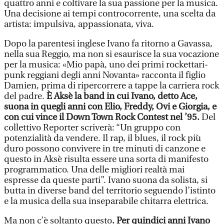
quattro anni e coltivare la sua passione per la musica.
Una decisione ai tempi controcorrente, una scelta da
artista: impulsiva, appassionata, viva.
Dopo la parentesi inglese Ivano fa ritorno a Gavassa,
nella sua Reggio, ma non si esaurisce la sua vocazione
per la musica: «Mio papà, uno dei primi rockettari-
punk reggiani degli anni Novanta» racconta il figlio
Damien, prima di ripercorrere a tappe la carriera rock
del padre.
È Aksè la band in cui Ivano, detto Ace,
suona in quegli anni con Elio, Freddy, Ovi e Giorgia, e
con cui vince il Down Town Rock Contest nel ’95.
Del
collettivo Reporter scriverà: “Un gruppo con
potenzialità da vendere. Il rap, il blues, il rock più
duro possono convivere in tre minuti di canzone e
questo in Aksè risulta essere una sorta di manifesto
programmatico. Una delle migliori realtà mai
espresse da queste parti”. Ivano suona da solista, si
butta in diverse band del territorio seguendo l’istinto
e la musica della sua inseparabile chitarra elettrica.
Ma non c’è soltanto questo
. Per quindici anni Ivano