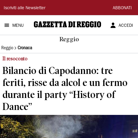
Gazzetta
Iscriviti alle Newsletter
ABBONATI
di
MENU
ACCEDI
Reggio
Reggio
Reggio
Cronaca
Il resoconto
Bilancio di Capodanno: tre
feriti, risse da alcol e un fermo
durante il party “History of
Dance”