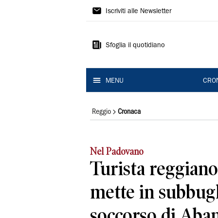
Gazzetta
Iscriviti alle Newsletter
di
Reggio
Sfoglia il quotidiano
MENU
CRO
Reggio
Cronaca
Nel Padovano
Turista reggiano
mette in subbugl
soccorso di Aba