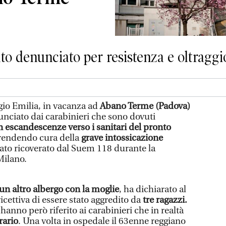
to denunciato per resistenza e oltraggio
io Emilia, in vacanza ad
Abano Terme (Padova)
unciato dai carabinieri che sono dovuti
 escandescenze verso i sanitari del pronto
prendendo cura della
grave intossicazione
tato ricoverato dal Suem 118 durante la
 Milano.
un altro albergo con la moglie
, ha dichiarato al
icettiva di essere stato aggredito da
tre ragazzi.
, hanno però riferito ai carabinieri che in realtà
rario
. Una volta in ospedale il 63enne reggiano