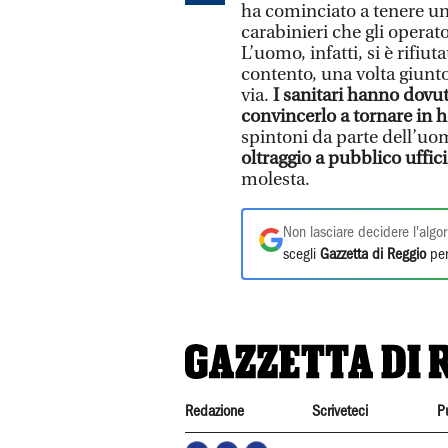
ha cominciato a tenere u
carabinieri che gli operato
L’uomo, infatti, si è rifiu
contento, una volta giunto
via.
I sanitari hanno dovut
convincerlo a tornare in h
spintoni da parte dell’uo
oltraggio a pubblico uffici
molesta.
Non lasciare decidere l'algor
scegli
Gazzetta di Reggio
per
Redazione
Scriveteci
P