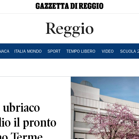
Reggio
NACA
ITALIA MONDO
SPORT
TEMPO LIBERO
VIDEO
SCUOLA 
 ubriaco
io il pronto
no Terme