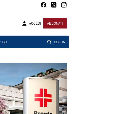
ACCEDI
ABBONATI
2030
CERCA