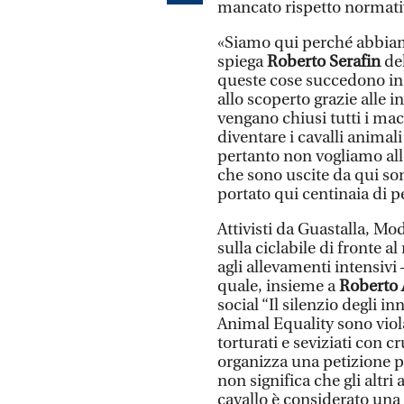
mancato rispetto normati
«Siamo qui perché abbiam
spiega
Roberto Serafin
de
queste cose succedono in t
allo scoperto grazie alle 
vengano chiusi tutti i mac
diventare i cavalli animal
pertanto non vogliamo al
che sono uscite da qui son
portato qui centinaia di p
Attivisti da Guastalla, Mo
sulla ciclabile di fronte a
agli allevamenti intensivi
quale, insieme a
Roberto
social “Il silenzio degli i
Animal Equality sono viola
torturati e seviziati con c
organizza una petizione p
non significa che gli altri 
cavallo è considerato una