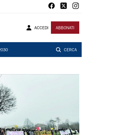
ACCEDI
ABBONATI
2030
CERCA