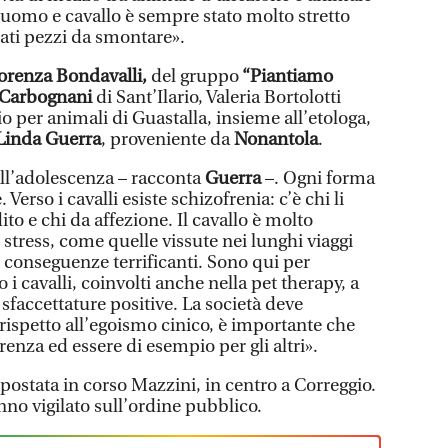
a uomo e cavallo è sempre stato molto stretto
ati pezzi da smontare».
orenza Bondavalli,
del gruppo
“Piantiamo
n Carbognani
di Sant’Ilario, Valeria Bortolotti
io per animali di Guastalla, insieme all’etologa,
Linda Guerra
, proveniente da
Nonantola
.
ll’adolescenza – racconta
Guerra
–. Ogni forma
. Verso i cavalli esiste schizofrenia: c’è chi li
to e chi da affezione. Il cavallo è molto
i stress, come quelle vissute nei lunghi viaggi
 conseguenze terrificanti. Sono qui per
i cavalli, coinvolti anche nella pet therapy, a
sfaccettature positive. La società deve
 rispetto all’egoismo cinico, è importante che
renza ed essere di esempio per gli altri».
spostata in corso Mazzini, in centro a Correggio.
nno vigilato sull’ordine pubblico.