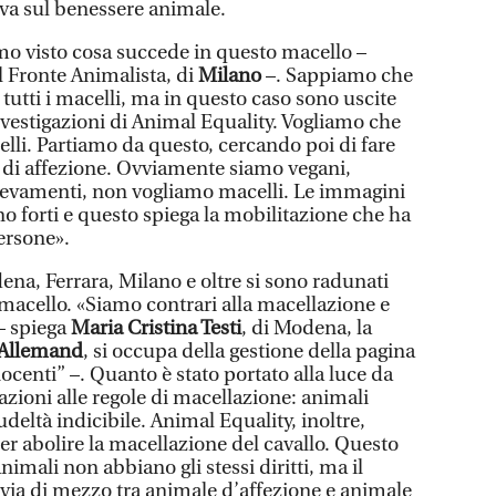
va sul benessere animale.
o visto cosa succede in questo macello –
l Fronte Animalista, di
Milano
–. Sappiamo che
utti i macelli, ma in questo caso sono uscite
investigazioni di Animal Equality. Vogliamo che
elli. Partiamo da questo, cercando poi di fare
i di affezione. Ovviamente siamo vegani,
levamenti, non vogliamo macelli. Le immagini
o forti e questo spiega la mobilitazione che ha
ersone».
dena, Ferrara, Milano e oltre si sono radunati
l macello. «Siamo contrari alla macellazione e
 – spiega
Maria Cristina Testi
, di Modena, la
 Allemand
, si occupa della gestione della pagina
nnocenti” –. Quanto è stato portato alla luce da
zioni alle regole di macellazione: animali
rudeltà indicibile. Animal Equality, inoltre,
er abolire la macellazione del cavallo. Questo
animali non abbiano gli stessi diritti, ma il
 via di mezzo tra animale d’affezione e animale