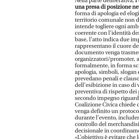
Nella parte deliberativa,
l
una presa di posizione ne
forma di apologia ed elogi
territorio comunale non d
intende togliere ogni ambi
coerente con l’identità de
base, l’atto indica due im
rappresentano il cuore del
documento venga trasmess
organizzatori/promoter, af
formalmente, in forma scr
apologia, simboli, slogan
prevedano penali e clausol
dell’esibizione in caso di
preventiva di rispetto dei p
secondo impegno riguarda 
Coalizione Civica chiede c
venga definito un protocol
durante l’evento, includen
controllo del merchandisi
decisionale in coordiname
«L’obiettivo è evitare che 