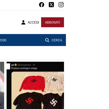
ACCEDI
ABBONATI
2030
CERCA