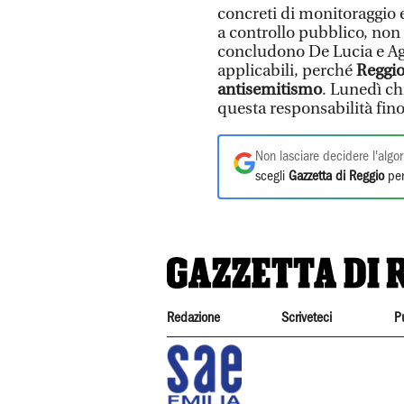
concreti di monitoraggio e
a controllo pubblico, non 
concludono De Lucia e Aguz
applicabili, perché
Reggio
antisemitismo
. Lunedì c
questa responsabilità fino
Non lasciare decidere l'algor
scegli
Gazzetta di Reggio
per
Redazione
Scriveteci
P