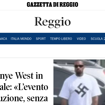
Reggio
NACA
ITALIA MONDO
SPORT
TEMPO LIBERO
VIDEO
SCUOLA 
anye West in
le: «L’evento
tuzione, senza