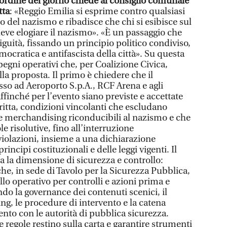
’ordine del giorno chiede al consiglio comunale
tta
: «Reggio Emilia si esprime contro qualsiasi
o del nazismo e ribadisce che chi si esibisce sul
eve elogiare il nazismo». «È un passaggio che
guità, fissando un principio politico condiviso,
mocratica e antifascista della città». Su questa
pegni operativi che, per Coalizione Civica,
la proposta. Il primo è chiedere che il
o ad Aeroporto S.p.A., RCF Arena e agli
finché per l’evento siano previste e accettate
itta, condizioni vincolanti che escludano
 e merchandising riconducibili al nazismo e che
e risolutive, fino all’interruzione
 violazioni, insieme a una dichiarazione
rincipi costituzionali e delle leggi vigenti. Il
la dimensione di sicurezza e controllo:
he, in sede di Tavolo per la Sicurezza Pubblica,
lo operativo per controlli e azioni prima e
do la governance dei contenuti scenici, il
ng, le procedure di intervento e la catena
nto con le autorità di pubblica sicurezza.
le regole restino sulla carta e garantire strumenti