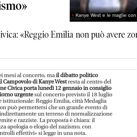
zismo»
◗
Kanye West e le maglie con 
ivica: «Reggio Emilia non può avere zo
i mesi al concerto, ma
il dibatto politico
a al Campovolo di Kanye West
resta al centro del
ne Civica porta lunedì 12 gennaio in consiglio
iorno urgente
sul concerto previsto il 18 luglio
e istituzionale: Reggio Emilia, città Medaglia
non può permettersi che un grande evento di
 indirettamente un terreno di normalizzazione
emite e razziste. La proposta è chiara: il
nza apologia o elogio del nazismo, con
trolli effettivi» si legge in una nota.