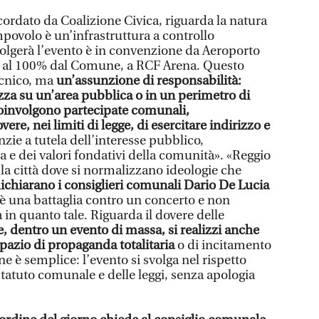
cordato da Coalizione Civica, riguarda la natura
mpovolo è un’infrastruttura a controllo
volgerà l’evento è in convenzione da Aeroporto
ta al 100% dal Comune, a RCF Arena. Questo
ecnico, ma
un’assunzione di responsabilità:
zza su un’area pubblica o in un perimetro di
coinvolgono partecipate comunali,
ere, nei limiti di legge, di esercitare indirizzo e
zie a tutela dell’interesse pubblico,
za e dei valori fondativi della comunità». «Reggio
la città dove si normalizzano ideologie che
ichiarano i consiglieri comunali Dario De Lucia
 è una battaglia contro un concerto e non
ca in quanto tale. Riguarda il dovere delle
, dentro un evento di massa, si realizzi anche
pazio di propaganda totalitaria
o di incitamento
ne è semplice: l’evento si svolga nel rispetto
Statuto comunale e delle leggi, senza apologia