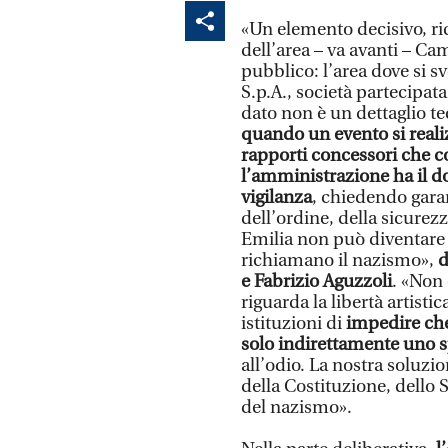
«Un elemento decisivo, ri
dell’area – va avanti – Ca
pubblico: l’area dove si s
S.p.A., società partecipa
dato non è un dettaglio t
quando un evento si reali
rapporti concessori che 
l’amministrazione ha il dov
vigilanza
, chiedendo garan
dell’ordine, della sicurez
Emilia non può diventare 
richiamano il nazismo»,
d
e Fabrizio Aguzzoli
. «Non
riguarda la libertà artisti
istituzioni di
impedire che
solo indirettamente uno s
all’odio. La nostra soluzio
della Costituzione, dello 
del nazismo».