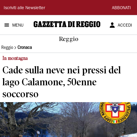
Gazzetta
Iscriviti alle Newsletter
ABBONATI
di
MENU
ACCEDI
Reggio
Reggio
Reggio
Cronaca
In montagna
Cade sulla neve nei pressi del
lago Calamone, 50enne
soccorso