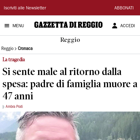
Gazzetta
Iscriviti alle Newsletter
ABBONATI
di
MENU
ACCEDI
Reggio
Reggio
Reggio
Cronaca
La tragedia
Si sente male al ritorno dalla
spesa: padre di famiglia muore a
47 anni
Ambra Prati