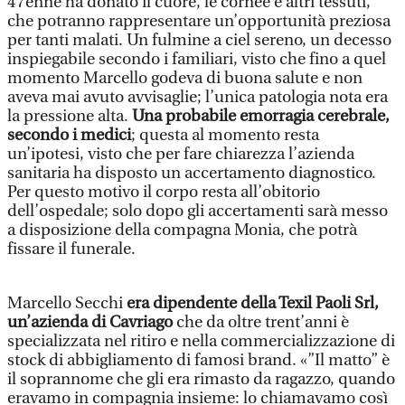
47enne ha donato il cuore, le cornee e altri tessuti,
che potranno rappresentare un’opportunità preziosa
per tanti malati. Un fulmine a ciel sereno, un decesso
inspiegabile secondo i familiari, visto che fino a quel
momento Marcello godeva di buona salute e non
aveva mai avuto avvisaglie; l’unica patologia nota era
la pressione alta.
Una probabile emorragia cerebrale,
secondo i medici
; questa al momento resta
un’ipotesi, visto che per fare chiarezza l’azienda
sanitaria ha disposto un accertamento diagnostico.
Per questo motivo il corpo resta all’obitorio
dell’ospedale; solo dopo gli accertamenti sarà messo
a disposizione della compagna Monia, che potrà
fissare il funerale.
Marcello Secchi
era dipendente della Texil Paoli Srl,
un’azienda di Cavriago
che da oltre trent’anni è
specializzata nel ritiro e nella commercializzazione di
stock di abbigliamento di famosi brand. «”Il matto” è
il soprannome che gli era rimasto da ragazzo, quando
eravamo in compagnia insieme: lo chiamavamo così