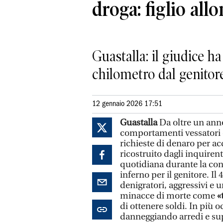
droga: figlio all
Guastalla: il giudice h
chilometro dal genitor
12 gennaio 2026 17:51
Guastalla
Da oltre un anno
comportamenti vessatori 
richieste di denaro per a
ricostruito dagli inquiren
quotidiana durante la con
inferno per il genitore. I
denigratori, aggressivi e 
minacce di morte come
«t
di ottenere soldi. In più o
danneggiando arredi e supp