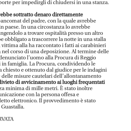
 porte per impedirgli di chiudersi in una stanza.
avrebbe sottratto denaro direttamente
 bancomat del padre, con la quale avrebbe
i in paese. In una circostanza lo avrebbe
ingendolo a trovare ospitalità presso un altro
be obbligato a trascorrere la notte in una stalla
vittima alla ha raccontato i fatti ai carabinieri
a nel corso di una deposizione. Al termine delle
o denunciato l’uomo alla Procura di Reggio
 in famiglia. La Procura, condividendo le
a chiesto e ottenuto dal giudice per le indagini
e delle misure cautelari dell’allontanamento
ivieto di avvicinamento ai luoghi frequentati
za minima di mille metri. È stato inoltre
unicazione con la persona offesa e
letto elettronico. Il provvedimento è stato
i Guastalla.
RVATA