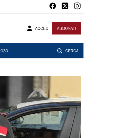
ACCEDI
ABBONATI
2030
CERCA