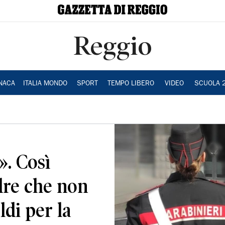
Reggio
NACA
ITALIA MONDO
SPORT
TEMPO LIBERO
VIDEO
SCUOLA 
». Così
dre che non
ldi per la