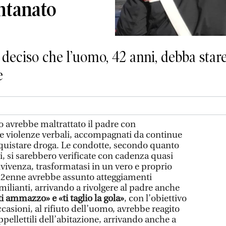
ontanato
a deciso che l’uomo, 42 anni, debba sta
e
 avrebbe maltrattato il padre con
e violenze verbali, accompagnati da continue
cquistare droga. Le condotte, secondo quanto
ti, si sarebbero verificate con cadenza quasi
vivenza, trasformatasi in un vero e proprio
l 42enne avrebbe assunto atteggiamenti
umilianti, arrivando a rivolgere al padre anche
i ammazzo» e «ti taglio la gola»
, con l’obiettivo
ccasioni, al rifiuto dell’uomo, avrebbe reagito
ellettili dell’abitazione, arrivando anche a