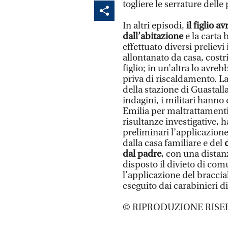
togliere le serrature delle
In altri episodi,
il figlio 
dall’abitazione
e la carta
effettuato diversi preliev
allontanato da casa, costr
figlio; in un’altra lo avreb
priva di riscaldamento. La 
della stazione di Guastall
indagini, i militari hann
Emilia per maltrattamenti
risultanze investigative, h
preliminari l’applicazion
dalla casa familiare e del
d
dal padre
, con una distan
disposto il divieto di com
l’applicazione del braccia
eseguito dai carabinieri d
© RIPRODUZIONE RISE