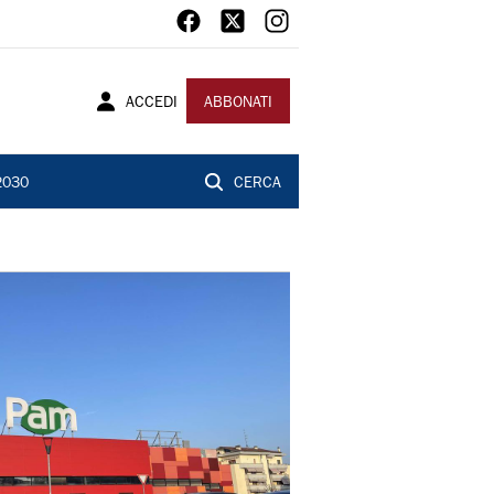
ACCEDI
ABBONATI
2030
CERCA