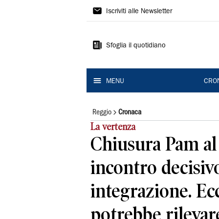
Gazzetta
Iscriviti alle Newsletter
di
Reggio
Sfoglia il quotidiano
MENU
CRO
Reggio
Cronaca
La vertenza
Chiusura Pam al
incontro decisivo
integrazione. Ec
potrebbe rilevare