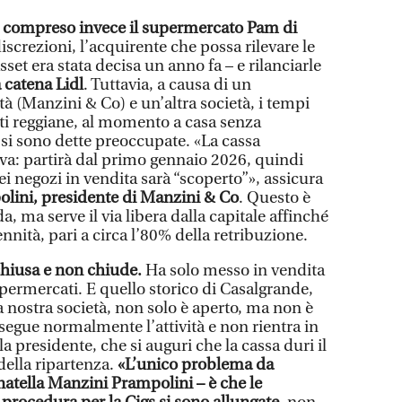
 compreso invece il supermercato Pam di
screzioni, l’acquirente che possa rilevare le
asset era stata decisa un anno fa – e rilanciarle
a catena Lidl
. Tuttavia, a causa di un
tà (Manzini & Co) e un’altra società, i tempi
nti reggiane, al momento a casa senza
 si sono dette preoccupate. «La cassa
iva: partirà dal primo gennaio 2026, quindi
i negozi in vendita sarà “scoperto”», assicura
lini, presidente di Manzini & Co
. Questo è
, ma serve il via libera dalla capitale affinché
nnità, pari a circa l’80% della retribuzione.
chiusa e non chiude.
Ha solo messo in vendita
permercati. E quello storico di Casalgrande,
ra nostra società, non solo è aperto, ma non è
gue normalmente l’attività e non rientra in
a presidente, che si auguri che la cassa duri il
della ripartenza.
«L’unico problema da
atella Manzini Prampolini – è che le