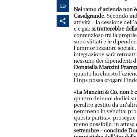
Nel ramo d’azienda non è
Casalgrande.
Secondo indi
attività – la cessione dell’
c’è già:
si tratterebbe dell
contenzioso tra la proprie
sono slittati e le dipende
l’ammortizzatore sociale,
integrazione sarà retroatt
nessuno dei dipendenti de
Donatella Manzini Prampo
quanto ha chiesto l’azienda
l’Inps possa erogare l’inde
«La Manzini & Co. non è 
quattro dei suoi dodici su
peraltro gestito da un’alt
nemmeno in vendita: prose
questa partita», prosegue l
meno possibile, in attesa 
settembre – conclude Don