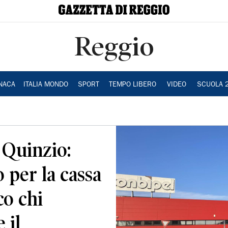
Reggio
NACA
ITALIA MONDO
SPORT
TEMPO LIBERO
VIDEO
SCUOLA 
 Quinzio:
 per la cassa
co chi
 il