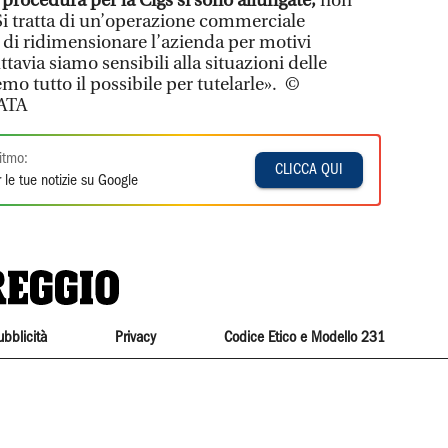
a procedura per la Cigs si sono allungate,
non
 Si tratta di un’operazione commerciale
 di ridimensionare l’azienda per motivi
tavia siamo sensibili alla situazioni delle
mo tutto il possibile per tutelarle». ©
ATA
itmo:
CLICCA QUI
 le tue notizie su Google
ubblicità
Privacy
Codice Etico e Modello 231