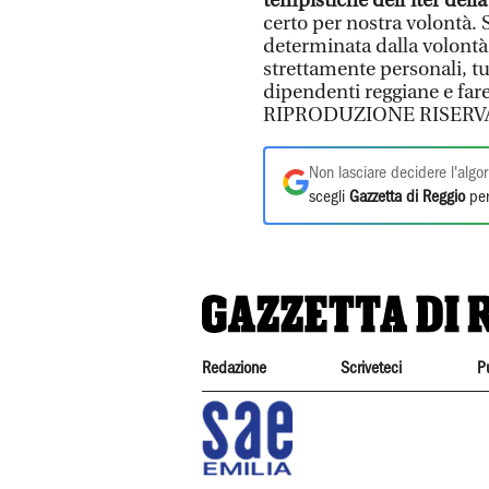
tempistiche dell’iter dell
certo per nostra volontà.
determinata dalla volontà
strettamente personali, tut
dipendenti reggiane e fare
RIPRODUZIONE RISERV
Non lasciare decidere l'algor
scegli
Gazzetta di Reggio
per
Redazione
Scriveteci
P