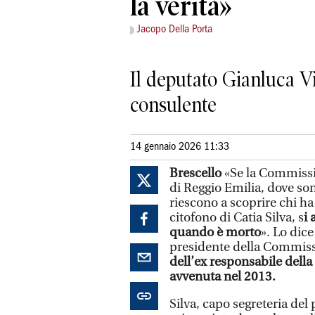
la verità»
Jacopo Della Porta
Il deputato Gianluca Vi
consulente
14 gennaio 2026 11:33
Brescello
«Se la Commissi
di Reggio Emilia, dove son
riescono a scoprire chi ha
citofono di Catia Silva, s
i 
quando è morto
». Lo dic
presidente della Commis
dell’ex responsabile dell
avvenuta nel 2013.
Silva, capo segreteria del