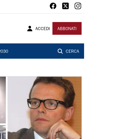
ACCEDI
ABBONATI
2030
CERCA