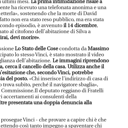
i ultimi mesi.
La prima intimidazione risale a
lente ha ricevuto una telefonata anonima e una
metterla», sostenendo che la morte di David
 fatto non era stato reso pubblico, ma era stata
econdo episodio, è avvenuto
il 14 dicembre
,
o al citofono dell’abitazione di Silva a
rai, devi morire»
.
issione
Lo Stato delle Cose
condotta da
Massimo
cipato lo stesso Vinci, è stato mostrato il video
glianza dell’abitazione.
Le immagini riprendono
 cerca il cancello della casa. Utilizza anche il
Un’esitazione che, secondo Vinci, potrebbe
ia del posto.
«Chi inserisce l’indirizzo di casa di
 trova subito, perché il navigatore sbaglia»,
a Commissione.Il deputato reggiano di Fratelli
ori accertamenti ai consulenti della
oltre presentata una doppia denuncia alla
prosegue Vinci - che provare a capire chi è che
 mettendo così tanto impegno a spaventare chi