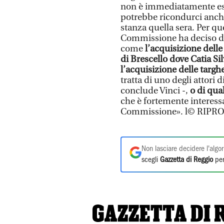
non è immediatamente esp
potrebbe ricondurci anche 
stanza quella sera. Per qu
Commissione ha deciso di v
come
l’acquisizione delle 
di Brescello dove Catia Si
l’acquisizione delle targhe
tratta di uno degli attori
conclude Vinci -,
o di qua
che è fortemente interessa
Commissione». l© RIP
Non lasciare decidere l'algor
scegli
Gazzetta di Reggio
per