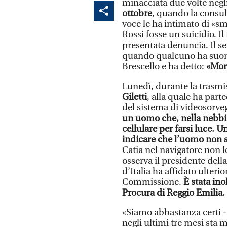
minacciata due volte negl
ottobre
, quando la consu
voce le ha intimato di «s
Rossi fosse un suicidio. Il
presentata denuncia. Il s
quando qualcuno ha suonat
Brescello e ha detto:
«Mori
Lunedì, durante la trasm
Giletti
, alla quale ha parte
del sistema di videosorve
un uomo che, nella nebbia,
cellulare per farsi luce. 
indicare che l’uomo non s
Catia nel navigatore non lo
osserva il presidente dell
d’Italia ha affidato ulteri
Commissione.
È stata in
Procura di Reggio Emilia.
«Siamo abbastanza certi - 
negli ultimi tre mesi sta