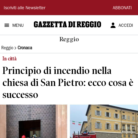
Gazzetta
Iscriviti alle Newsletter
ABBONATI
di
MENU
ACCEDI
Reggio
Reggio
Reggio
Cronaca
In città
Principio di incendio nella
chiesa di San Pietro: ecco cosa è
successo