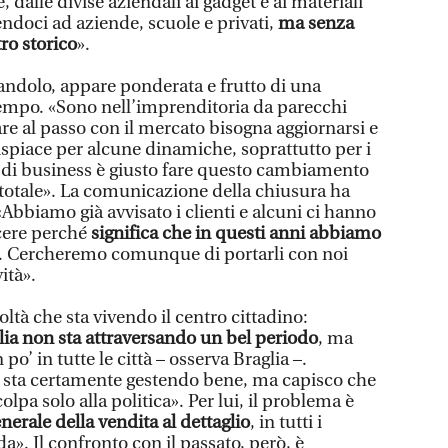
 dalle divise aziendali ai gadget e ai materiali
ndoci ad aziende, scuole e privati,
ma senza
tro storico
».
andolo, appare ponderata e frutto di una
tempo. «Sono nell’imprenditoria da parecchi
re al passo con il mercato bisogna aggiornarsi e
spiace per alcune dinamiche, soprattutto per i
llo di business è giusto fare questo cambiamento
 totale». La comunicazione della chiusura ha
«Abbiamo già avvisato i clienti e alcuni ci hanno
acere perché
significa che in questi anni abbiamo
. Cercheremo comunque di portarli con noi
ità».
coltà che sta vivendo il centro cittadino:
ia non sta attraversando un bel periodo
, ma
o’ in tutte le città – osserva Braglia –.
 sta certamente gestendo bene, ma capisco che
olpa solo alla politica». Per lui, il problema è
enerale della vendita al dettaglio
, in tutti i
a». Il confronto con il passato, però, è