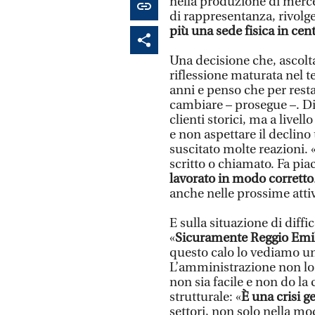
nella produzione di merce,
di rappresentanza, rivolge
più una sede fisica in cen
Una decisione che, ascolt
riflessione maturata nel 
anni e penso che per resta
cambiare – prosegue –. Di
clienti storici, ma a live
e non aspettare il declino
suscitato molte reazioni. 
scritto o chiamato. Fa pi
lavorato in modo corretto
anche nelle prossime attiv
E sulla situazione di diffi
«
Sicuramente Reggio Emil
questo calo lo vediamo un p
L’amministrazione non lo
non sia facile e non do la c
strutturale: «
È una crisi g
settori, non solo nella mod