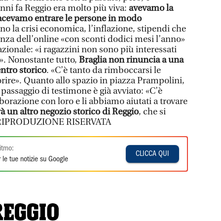
anni fa Reggio era molto più viva:
avevamo la
facevamo entrare le persone in modo
no la crisi economica, l’inflazione, stipendi che
nza dell’online «con sconti dodici mesi l’anno»
ionale: «i ragazzini non sono più interessati
». Nonostante tutto,
Braglia non rinuncia a una
entro storico
. «C’è tanto da rimboccarsi le
ire». Quanto allo spazio in piazza Prampolini,
l passaggio di testimone è già avviato: «C’è
orazione con loro e li abbiamo aiutati a trovare
rà un altro negozio storico di Reggio
, che si
 © RIPRODUZIONE RISERVATA
itmo:
CLICCA QUI
 le tue notizie su Google