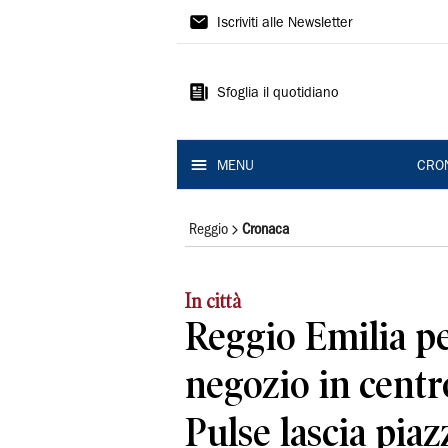
Gazzetta
Iscriviti alle Newsletter
di
Reggio
Sfoglia il quotidiano
MENU
CRO
Reggio
Cronaca
In città
Reggio Emilia pe
negozio in centro
Pulse lascia pia