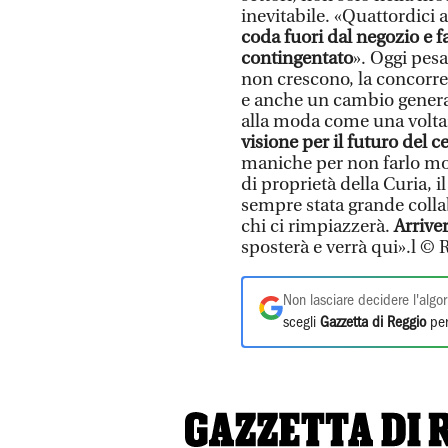
inevitabile. «Quattordici 
coda fuori dal negozio e 
contingentato
». Oggi pesa
non crescono, la concorre
e anche un cambio generaz
alla moda come una volta
visione per il futuro del c
maniche per non farlo mor
di proprietà della Curia, i
sempre stata grande collab
chi ci rimpiazzerà.
Arrive
sposterà e verrà qui».l
Non lasciare decidere l'algor
scegli
Gazzetta di Reggio
per