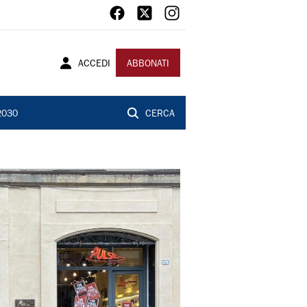
ACCEDI
ABBONATI
2030
CERCA