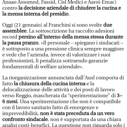
Anaao Assomed, Fassid, Cisl Medici e Aaroi-Emac)
contro
la decisione aziendale di chiudere la cucina e
la mensa interna del presidio
.
Oggi (21 gennaio) al Franchini si sono svolte
due
assemblee
. La sottoscrizione ha raccolto adesioni
record
persino all'interno della mensa stessa durante
la pausa pranzo
. «Il personale – spiegano i sindacati –
è sottoposto a una pressione clinica sempre maggiore
e vede che l’azienda, invece di valorizzare i suoi
professionisti, li penalizza sottraendo garanzie
fondamentali di welfare aziendale».
La riorganizzazione annunciata dall’Ausl comporta di
fatto
la chiusura della cucina interna
e la
delocalizzazione delle attività e dei posti di lavoro
verso Reggio, mascherata da “sperimentazione” di
3–
6 mesi
. Una sperimentazione che non è compatibile
con il lavoro sanitario fatto di emergenze e
imprevedibilità,
non è stata preceduta da un vero
confronto sindacale
, non è supportata da una chiara
analisi costi-benefici. La questione non riguarda solo i