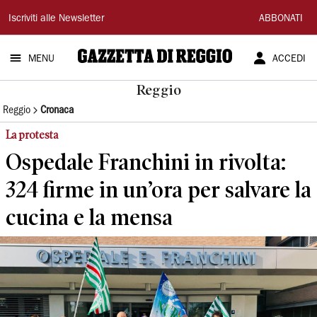
Gazzetta
Iscriviti alle Newsletter
ABBONATI
di
MENU
ACCEDI
Reggio
Reggio
Reggio
Cronaca
La protesta
Ospedale Franchini in rivolta:
324 firme in un’ora per salvare la
cucina e la mensa