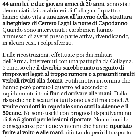
44 anni lei
,
e due giovani amici di 20 anni
, sono stati
denunciati dai carabinieri di Collagna. I quattro
hanno dato vita a
una rissa all’interno della struttura
alberghiera di Cerreto Laghi la notte di Capodanno
.
Quando sono intervenuti i carabinieri hanno
ammesso di avervi preso parte attiva, rivendicando,
in alcuni casi, i colpi sferrati.
Dalle ricostruzioni, effettuate poi dai militari
dell’Arma, intervenuti con una pattuglia da Collagna,
è emerso che
il diverbio sarebbe nato a seguito di
rimproveri legati al troppo rumore o a presunti insulti
verbali rivolti alla donna
. Futili motivi insomma che
hanno però portato i quattro ad accendere
rapidamente i toni
fino ad arrivare alle mani
. Dalla
rissa che ne è scaturita tutti sono usciti malconci.
A
venire condotti in ospedale sono stati la 44enne e il
50enne.
Ne sono usciti con prognosi rispettivamente
di
8 e 5 giorni per le lesioni riportate
. Non minori le
conseguenze per i due ventenni che hanno
riportato
ferite al volto e alle mani
, rifiutando però il trasporto