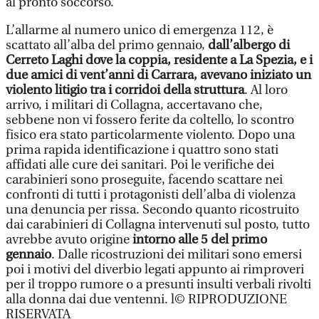
al pronto soccorso.
L’allarme al numero unico di emergenza 112, è
scattato all’alba del primo gennaio,
dall’albergo di
Cerreto Laghi dove la coppia, residente a La Spezia, e i
due amici di vent’anni di Carrara, avevano iniziato un
violento litigio tra i corridoi della struttura
. Al loro
arrivo, i militari di Collagna, accertavano che,
sebbene non vi fossero ferite da coltello, lo scontro
fisico era stato particolarmente violento. Dopo una
prima rapida identificazione i quattro sono stati
affidati alle cure dei sanitari. Poi le verifiche dei
carabinieri sono proseguite, facendo scattare nei
confronti di tutti i protagonisti dell’alba di violenza
una denuncia per rissa. Secondo quanto ricostruito
dai carabinieri di Collagna intervenuti sul posto, tutto
avrebbe avuto origine
intorno alle 5 del primo
gennaio
. Dalle ricostruzioni dei militari sono emersi
poi i motivi del diverbio legati appunto ai rimproveri
per il troppo rumore o a presunti insulti verbali rivolti
alla donna dai due ventenni. l© RIPRODUZIONE
RISERVATA