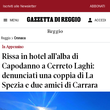
Gazzetta
Iscriviti alle Newsletter
ABBONATI
di
MENU
ACCEDI
Reggio
Reggio
Reggio
Cronaca
In Appennino
Rissa in hotel all’alba di
Capodanno a Cerreto Laghi:
denunciati una coppia di La
Spezia e due amici di Carrara