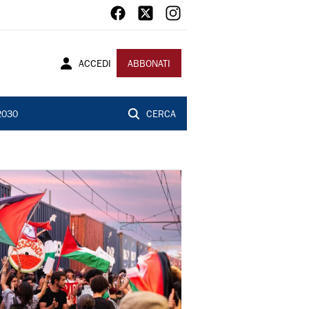
ACCEDI
ABBONATI
2030
CERCA