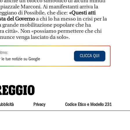
to anche un blocco simbolico di alcuni minuti
n piazzale Marconi. Ai manifestanti arriva la
eggiano di Possibile, che dice:
«Questi atti
osta del Governo
a chi lo ha messo in crisi per la
a grande mobilitazione popolare che ha
tra città». Non «possiamo permettere che chi
enunce venga lasciato da solo».
itmo:
CLICCA QUI
 le tue notizie su Google
ubblicità
Privacy
Codice Etico e Modello 231