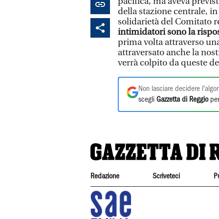
pacifica, ma aveva previs
della stazione centrale, i
solidarietà del Comitato r
intimidatori sono la risp
prima volta attraverso un
attraversato anche la nos
verrà colpito da queste d
Non lasciare decidere l'algor
scegli
Gazzetta di Reggio
per
Redazione
Scriveteci
P