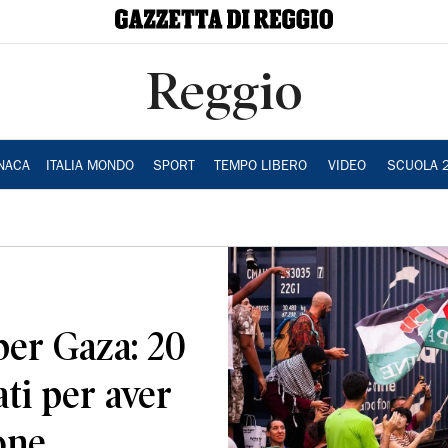
Reggio
NACA
ITALIA MONDO
SPORT
TEMPO LIBERO
VIDEO
SCUOLA 
per Gaza: 20
ati per aver
one