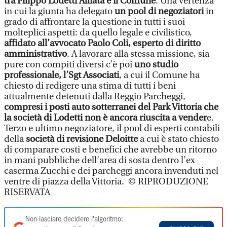
tra Filippo Lodetti Alliata e il Comune
. Una vertenza
in cui la giunta ha delegato
un pool di negoziatori
in
grado di affrontare la questione in tutti i suoi
molteplici aspetti: da quello legale e civilistico,
affidato all’avvocato Paolo Coli, esperto di diritto
amministrativo
. A lavorare alla stessa missione, sia
pure con compiti diversi c’è poi
uno studio
professionale, l’Sgt Associati
, a cui il Comune ha
chiesto di redigere una stima di tutti i beni
attualmente detenuti dalla Reggio Parcheggi,
compresi i posti auto sotterranei del Park Vittoria che
la società di Lodetti non è ancora riuscita a vender
e.
Terzo e ultimo negoziatore, il pool di esperti contabili
della
società di revisione Deloitte
a cui è stato chiesto
di comparare costi e benefici che avrebbe un ritorno
in mani pubbliche dell’area di sosta dentro l’ex
caserma Zucchi e dei parcheggi ancora invenduti nel
ventre di piazza della Vittoria. © RIPRODUZIONE
RISERVATA
Non lasciare decidere l'algoritmo: