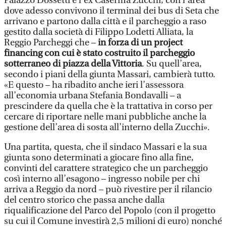
Palazzo Dossetti e l’ex Caserma Zucchi, con l’area
dove adesso convivono il terminal dei bus di Seta che
arrivano e partono dalla città e il parcheggio a raso
gestito dalla società di Filippo Lodetti Alliata, la
Reggio Parcheggi che –
in forza di un project
financing con cui è stato costruito il parcheggio
sotterraneo di piazza della Vittoria
. Su quell’area,
secondo i piani della giunta Massari, cambierà tutto.
«E questo – ha ribadito anche ieri l’assessora
all’economia urbana Stefania Bondavalli – a
prescindere da quella che è la trattativa in corso per
cercare di riportare nelle mani pubbliche anche la
gestione dell’area di sosta all’interno della Zucchi».
Una partita, questa, che il sindaco Massari e la sua
giunta sono determinati a giocare fino alla fine,
convinti del carattere strategico che un parcheggio
così interno all’esagono – ingresso nobile per chi
arriva a Reggio da nord – può rivestire per il rilancio
del centro storico che passa anche dalla
riqualificazione del Parco del Popolo (con il progetto
su cui il Comune investirà 2,5 milioni di euro) nonché