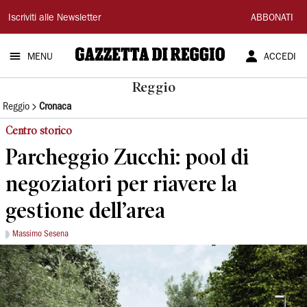
Gazzetta
Iscriviti alle Newsletter
ABBONATI
di
MENU
ACCEDI
Reggio
Reggio
Reggio
Cronaca
Centro storico
Parcheggio Zucchi: pool di
negoziatori per riavere la
gestione dell’area
Massimo Sesena